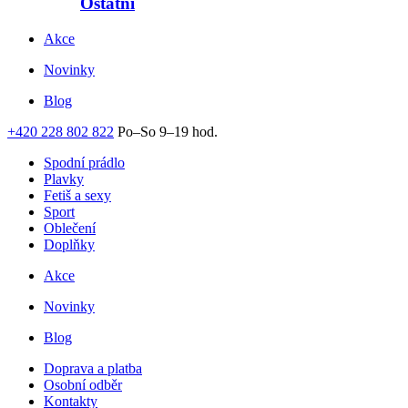
Ostatní
Akce
Novinky
Blog
+420 228 802 822
Po–So 9–19 hod.
Spodní prádlo
Plavky
Fetiš a sexy
Sport
Oblečení
Doplňky
Akce
Novinky
Blog
Doprava a platba
Osobní odběr
Kontakty