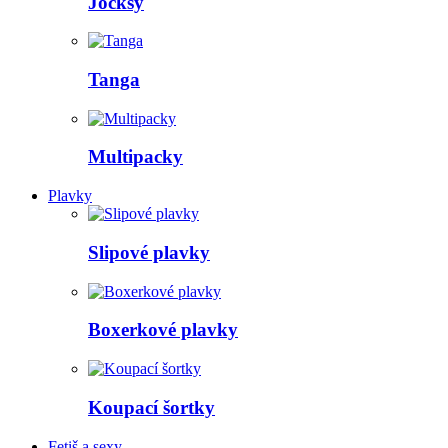
Jocksy
Tanga
Multipacky
Plavky
Slipové plavky
Boxerkové plavky
Koupací šortky
Fetiš a sexy