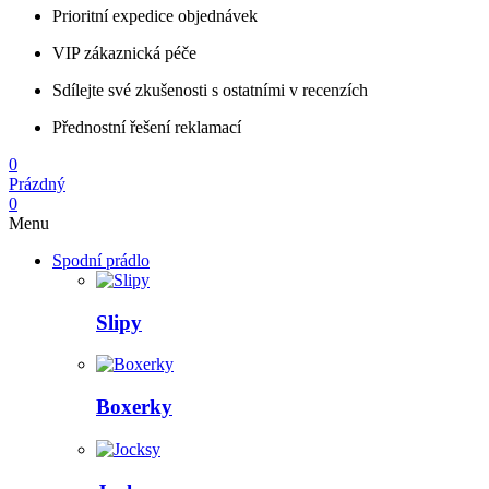
Prioritní expedice objednávek
VIP zákaznická péče
Sdílejte své zkušenosti s ostatními v recenzích
Přednostní řešení reklamací
0
Prázdný
0
Menu
Spodní prádlo
Slipy
Boxerky