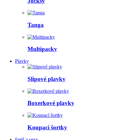
Jocksy
Tanga
Multipacky
Plavky
Slipové plavky
Boxerkové plavky
Koupací šortky
Fetiš a sexy