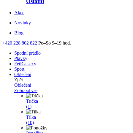
Ostatní
Akce
Novinky
Blog
+420 228 802 822
Po–So 9–19 hod.
Spodní prádlo
Plavky
Fetiš a sexy
Sport
Oblečení
Zpět
Oblečení
Zobrazit vše
Trička
(1)
Tílka
(10)