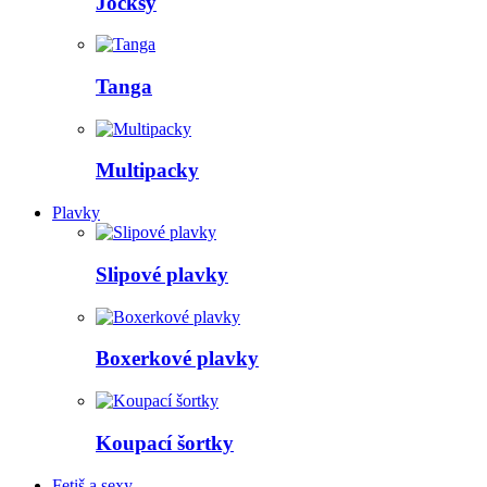
Jocksy
Tanga
Multipacky
Plavky
Slipové plavky
Boxerkové plavky
Koupací šortky
Fetiš a sexy