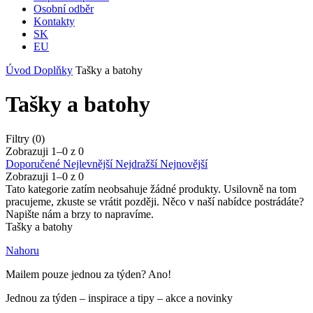
Osobní odběr
Kontakty
SK
EU
Úvod
Doplňky
Tašky a batohy
Tašky a batohy
Filtry (0)
Zobrazuji 1–
0
z
0
Doporučené
Nejlevnější
Nejdražší
Nejnovější
Zobrazuji 1–
0
z
0
Tato kategorie zatím neobsahuje žádné produkty. Usilovně na tom
pracujeme, zkuste se vrátit později. Něco v naší nabídce postrádáte?
Napište nám a brzy to napravíme.
Tašky a batohy
Nahoru
Mailem pouze jednou za týden? Ano!
Jednou za týden – inspirace a tipy – akce a novinky