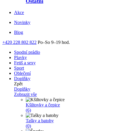
Ostatní
Akce
Novinky
Blog
+420 228 802 822
Po–So 9–19 hod.
Spodní prádlo
Plavky
Fetiš a sexy
Sport
Oblečení
Doplňky
Zpět
Doplňky
Zobrazit vše
Kšiltovky a čepice
(6)
Tašky a batohy
(0)