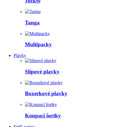
Jocksy
Tanga
Multipacky
Plavky
Slipové plavky
Boxerkové plavky
Koupací šortky
Fetiš a sexy