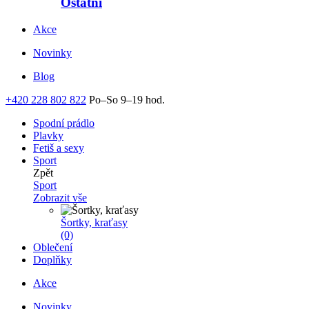
Ostatní
Akce
Novinky
Blog
+420 228 802 822
Po–So 9–19 hod.
Spodní prádlo
Plavky
Fetiš a sexy
Sport
Zpět
Sport
Zobrazit vše
Šortky, kraťasy
(0)
Oblečení
Doplňky
Akce
Novinky