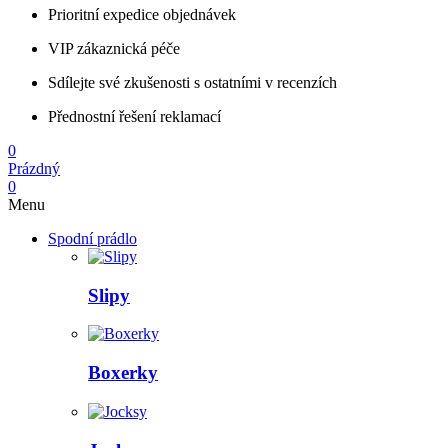
Prioritní expedice objednávek
VIP zákaznická péče
Sdílejte své zkušenosti s ostatními v recenzích
Přednostní řešení reklamací
0
Prázdný
0
Menu
Spodní prádlo
Slipy
Boxerky