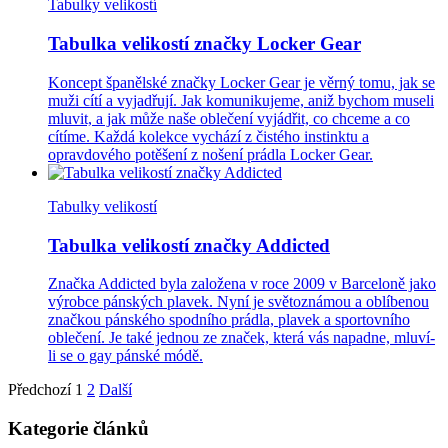
Tabulky velikostí
Tabulka velikostí značky Locker Gear
Koncept španělské značky Locker Gear je věrný tomu, jak se
muži cítí a vyjadřují. Jak komunikujeme, aniž bychom museli
mluvit, a jak může naše oblečení vyjádřit, co chceme a co
cítíme. Každá kolekce vychází z čistého instinktu a
opravdového potěšení z nošení prádla Locker Gear.
Tabulky velikostí
Tabulka velikostí značky Addicted
Značka Addicted byla založena v roce 2009 v Barceloně jako
výrobce pánských plavek. Nyní je světoznámou a oblíbenou
značkou pánského spodního prádla, plavek a sportovního
oblečení. Je také jednou ze značek, která vás napadne, mluví-
li se o gay pánské módě.
Předchozí
1
2
Další
Kategorie článků