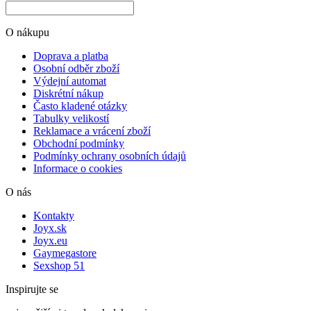
O nákupu
Doprava a platba
Osobní odběr zboží
Výdejní automat
Diskrétní nákup
Často kladené otázky
Tabulky velikostí
Reklamace a vrácení zboží
Obchodní podmínky
Podmínky ochrany osobních údajů
Informace o cookies
O nás
Kontakty
Joyx.sk
Joyx.eu
Gaymegastore
Sexshop 51
Inspirujte se