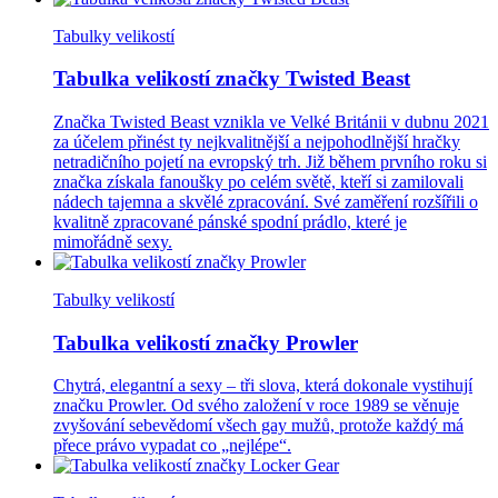
Tabulky velikostí
Tabulka velikostí značky Twisted Beast
Značka Twisted Beast vznikla ve Velké Británii v dubnu 2021
za účelem přinést ty nejkvalitnější a nejpohodlnější hračky
netradičního pojetí na evropský trh. Již během prvního roku si
značka získala fanoušky po celém světě, kteří si zamilovali
nádech tajemna a skvělé zpracování. Své zaměření rozšířili o
kvalitně zpracované pánské spodní prádlo, které je
mimořádně sexy.
Tabulky velikostí
Tabulka velikostí značky Prowler
Chytrá, elegantní a sexy – tři slova, která dokonale vystihují
značku Prowler. Od svého založení v roce 1989 se věnuje
zvyšování sebevědomí všech gay mužů, protože každý má
přece právo vypadat co „nejlépe“.