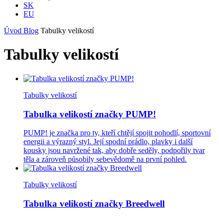
SK
EU
Úvod
Blog
Tabulky velikostí
Tabulky velikostí
Tabulky velikostí
Tabulka velikostí značky PUMP!
PUMP! je značka pro ty, kteří chtějí spojit pohodlí, sportovní
energii a výrazný styl. Její spodní prádlo, plavky i další
kousky jsou navržené tak, aby dobře seděly, podpořily tvar
těla a zároveň působily sebevědomě na první pohled.
Tabulky velikostí
Tabulka velikostí značky Breedwell