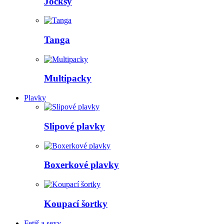
Jocksy
Tanga
Multipacky
Plavky
Slipové plavky
Boxerkové plavky
Koupací šortky
Fetiš a sexy