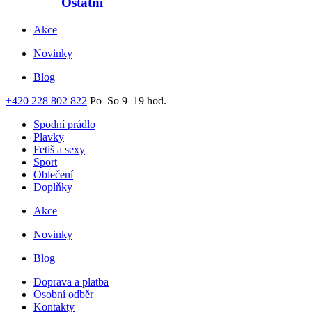
Ostatní
Akce
Novinky
Blog
+420 228 802 822
Po–So 9–19 hod.
Spodní prádlo
Plavky
Fetiš a sexy
Sport
Oblečení
Doplňky
Akce
Novinky
Blog
Doprava a platba
Osobní odběr
Kontakty