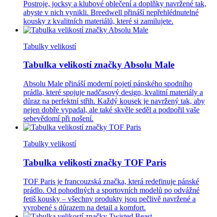
Postroje, jocksy a klubové oblečení a doplňky navržené tak,
abyste v nich vynikli. Breedwell přináší nepřehlédnutelné
kousky z kvalitních materiálů, které si zamilujete.
Tabulky velikostí
Tabulka velikostí značky Absolu Male
Absolu Male přináší moderní pojetí pánského spodního
prádla, které spojuje nadčasový design, kvalitní materiály a
důraz na perfektní střih. Každý kousek je navržený tak, aby
nejen dobře vypadal, ale také skvěle seděl a podpořil vaše
sebevědomí při nošení.
Tabulky velikostí
Tabulka velikostí značky TOF Paris
TOF Paris je francouzská značka, která redefinuje pánské
prádlo. Od pohodlných a sportovních modelů po odvážné
fetiš kousky – všechny produkty jsou pečlivě navržené a
vyrobené s důrazem na detail a komfort.