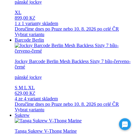
pánské jocksy
XL
899,00 Kč
1 z 1 varianty skladem
Doručíme dnes po Praze nebo 10. 8. 2026 po celé ČR
Vybrat variantu
Barcode Berlin
Jocksy Barcode Berlin Mesh Backless Sixty 7 bílo-červeno-
černé
pánské jocksy
S
M
L
XL
629,00 Kč
4 ze 4 variant skladem
Doručíme dnes po Praze nebo 10. 8. 2026 po celé ČR
Vybrat variantu
Sukrew
Tanga Sukrew V-Thong Marine