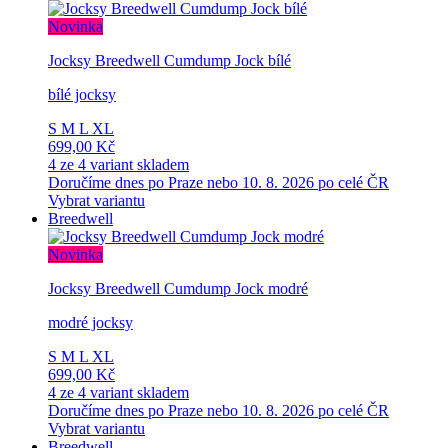
Novinka
Jocksy Breedwell Cumdump Jock bílé
bílé jocksy
S
M
L
XL
699,00 Kč
4 ze 4 variant skladem
Doručíme dnes po Praze nebo 10. 8. 2026 po celé ČR
Vybrat variantu
Breedwell
Novinka
Jocksy Breedwell Cumdump Jock modré
modré jocksy
S
M
L
XL
699,00 Kč
4 ze 4 variant skladem
Doručíme dnes po Praze nebo 10. 8. 2026 po celé ČR
Vybrat variantu
Breedwell