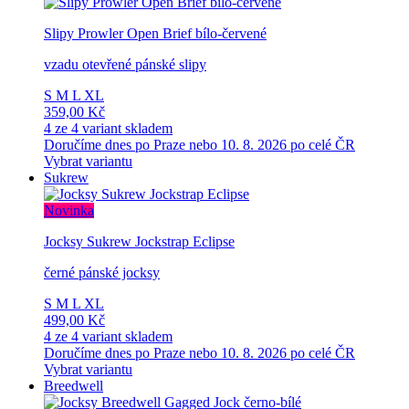
Slipy Prowler Open Brief bílo-červené
vzadu otevřené pánské slipy
S
M
L
XL
359,00 Kč
4 ze 4 variant skladem
Doručíme dnes po Praze nebo 10. 8. 2026 po celé ČR
Vybrat variantu
Sukrew
Novinka
Jocksy Sukrew Jockstrap Eclipse
černé pánské jocksy
S
M
L
XL
499,00 Kč
4 ze 4 variant skladem
Doručíme dnes po Praze nebo 10. 8. 2026 po celé ČR
Vybrat variantu
Breedwell