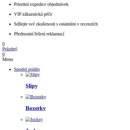
Prioritní expedice objednávek
VIP zákaznická péče
Sdílejte své zkušenosti s ostatními v recenzích
Přednostní řešení reklamací
0
Prázdný
0
Menu
Spodní prádlo
Slipy
Boxerky