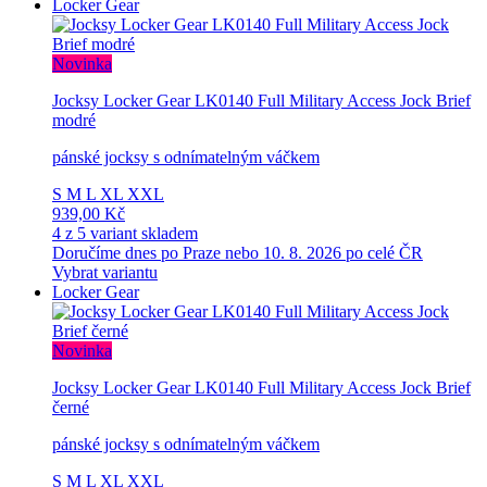
Locker Gear
Novinka
Jocksy Locker Gear LK0140 Full Military Access Jock Brief
modré
pánské jocksy s odnímatelným váčkem
S
M
L
XL
XXL
939,00 Kč
4 z 5 variant skladem
Doručíme dnes po Praze nebo 10. 8. 2026 po celé ČR
Vybrat variantu
Locker Gear
Novinka
Jocksy Locker Gear LK0140 Full Military Access Jock Brief
černé
pánské jocksy s odnímatelným váčkem
S
M
L
XL
XXL