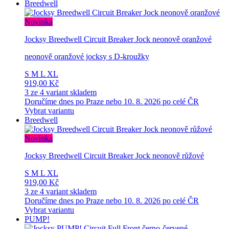
Breedwell
Novinka
Jocksy Breedwell Circuit Breaker Jock neonově oranžové
neonově oranžové jocksy s D-kroužky
S
M
L
XL
919,00 Kč
3 ze 4 variant skladem
Doručíme dnes po Praze nebo 10. 8. 2026 po celé ČR
Vybrat variantu
Breedwell
Novinka
Jocksy Breedwell Circuit Breaker Jock neonově růžové
S
M
L
XL
919,00 Kč
3 ze 4 variant skladem
Doručíme dnes po Praze nebo 10. 8. 2026 po celé ČR
Vybrat variantu
PUMP!