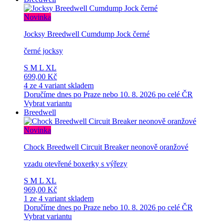
Novinka
Jocksy Breedwell Cumdump Jock černé
černé jocksy
S
M
L
XL
699,00 Kč
4 ze 4 variant skladem
Doručíme dnes po Praze nebo 10. 8. 2026 po celé ČR
Vybrat variantu
Breedwell
Novinka
Chock Breedwell Circuit Breaker neonově oranžové
vzadu otevřené boxerky s výřezy
S
M
L
XL
969,00 Kč
1 ze 4 variant skladem
Doručíme dnes po Praze nebo 10. 8. 2026 po celé ČR
Vybrat variantu