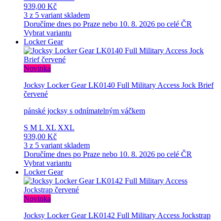
939,00 Kč
3 z 5 variant skladem
Doručíme dnes po Praze nebo 10. 8. 2026 po celé ČR
Vybrat variantu
Locker Gear
Novinka
Jocksy Locker Gear LK0140 Full Military Access Jock Brief
červené
pánské jocksy s odnímatelným váčkem
S
M
L
XL
XXL
939,00 Kč
3 z 5 variant skladem
Doručíme dnes po Praze nebo 10. 8. 2026 po celé ČR
Vybrat variantu
Locker Gear
Novinka
Jocksy Locker Gear LK0142 Full Military Access Jockstrap