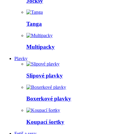
Jocksy
Tanga
Multipacky
Plavky
Slipové plavky
Boxerkové plavky
Koupací šortky
Fetiš a sexy