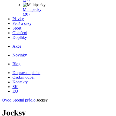
(27)
Multipacky
(20)
Plavky
Fetiš a sexy
Sport
Oblečení
Doplňky
Akce
Novinky
Blog
Doprava a platba
Osobní odběr
Kontakty
SK
EU
Úvod
Spodní prádlo
Jocksy
Jocksy