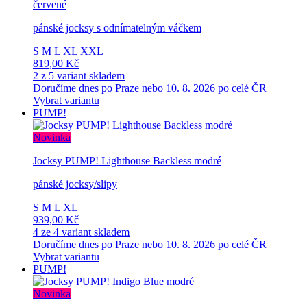
červené
pánské jocksy s odnímatelným váčkem
S
M
L
XL
XXL
819,00 Kč
2 z 5 variant skladem
Doručíme dnes po Praze nebo 10. 8. 2026 po celé ČR
Vybrat variantu
PUMP!
Novinka
Jocksy PUMP! Lighthouse Backless modré
pánské jocksy/slipy
S
M
L
XL
939,00 Kč
4 ze 4 variant skladem
Doručíme dnes po Praze nebo 10. 8. 2026 po celé ČR
Vybrat variantu
PUMP!
Novinka