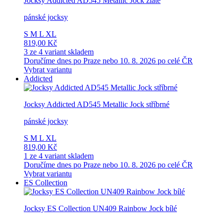
Jocksy Addicted AD545 Metallic Jock zlaté
pánské jocksy
S
M
L
XL
819,00 Kč
3 ze 4 variant skladem
Doručíme dnes po Praze nebo 10. 8. 2026 po celé ČR
Vybrat variantu
Addicted
Jocksy Addicted AD545 Metallic Jock stříbrné
pánské jocksy
S
M
L
XL
819,00 Kč
1 ze 4 variant skladem
Doručíme dnes po Praze nebo 10. 8. 2026 po celé ČR
Vybrat variantu
ES Collection
Jocksy ES Collection UN409 Rainbow Jock bílé