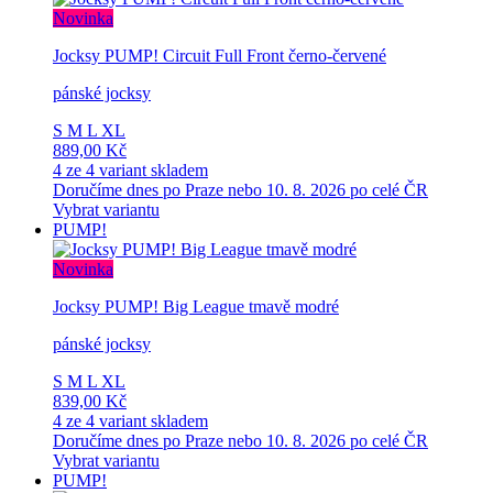
Novinka
Jocksy PUMP! Circuit Full Front černo-červené
pánské jocksy
S
M
L
XL
889,00 Kč
4 ze 4 variant skladem
Doručíme dnes po Praze nebo 10. 8. 2026 po celé ČR
Vybrat variantu
PUMP!
Novinka
Jocksy PUMP! Big League tmavě modré
pánské jocksy
S
M
L
XL
839,00 Kč
4 ze 4 variant skladem
Doručíme dnes po Praze nebo 10. 8. 2026 po celé ČR
Vybrat variantu
PUMP!