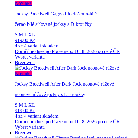
Novinka
Jocksy Breedwell Gagged Jock černo-bílé
černo-bílé síťované jocksy s D-kroužky
S
M
L
XL
919,00 Kč
4 ze 4 variant skladem
Doručíme dnes po Praze nebo 10. 8. 2026 po celé ČR
Vybrat variantu
Breedwell
Novinka
Jocksy Breedwell After Dark Jock neonově růžové
neonově růžové jocksy s D-kroužky
S
M
L
XL
919,00 Kč
4 ze 4 variant skladem
Doručíme dnes po Praze nebo 10. 8. 2026 po celé ČR
Vybrat variantu
Breedwell