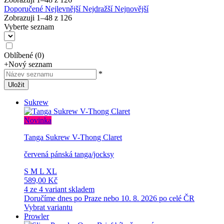
Doporučené
Nejlevnější
Nejdražší
Nejnovější
Zobrazuji 1–
48
z
126
Vyberte seznam
Oblíbené
(
0
)
+
Nový seznam
*
Uložit
Sukrew
Novinka
Tanga Sukrew V-Thong Claret
červená pánská tanga/jocksy
S
M
L
XL
589,00 Kč
4 ze 4 variant skladem
Doručíme dnes po Praze nebo 10. 8. 2026 po celé ČR
Vybrat variantu
Prowler