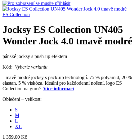
ES Collection
Jocksy ES Collection UN405
Wonder Jock 4.0 tmavě modré
pánské jocksy s push-up efektem
Kód:
Vyberte variantu
Tmavě modré jocksy s pack-up technologií. 75 % polyamid, 20 %
elastan, 5 % viskóza. Ideální pro každodenní nošení, logo ES
Collection na gumě.
Více informací
Oblečení – velikost:
S
M
L
XL
1 359,00 Kč