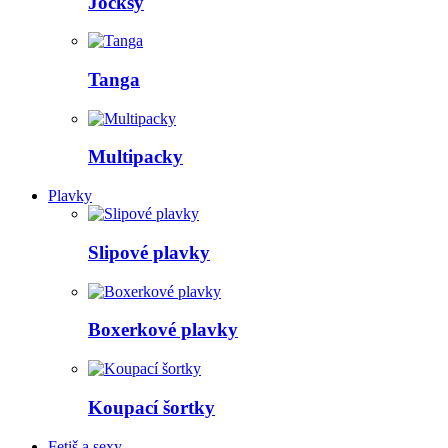
Jocksy
Tanga
Multipacky
Plavky
Slipové plavky
Boxerkové plavky
Koupací šortky
Fetiš a sexy