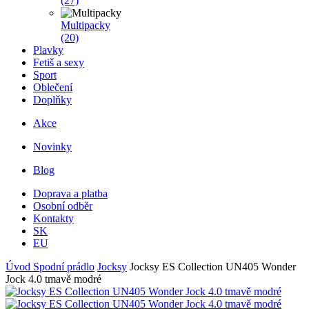
(27)
Multipacky
(20)
Plavky
Fetiš a sexy
Sport
Oblečení
Doplňky
Akce
Novinky
Blog
Doprava a platba
Osobní odběr
Kontakty
SK
EU
Úvod
Spodní prádlo
Jocksy
Jocksy ES Collection UN405 Wonder
Jock 4.0 tmavě modré