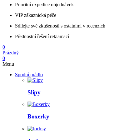
Prioritní expedice objednávek
VIP zákaznická péče
Sdílejte své zkušenosti s ostatními v recenzích
Přednostní řešení reklamací
0
Prázdný
0
Menu
Spodní prádlo
Slipy
Boxerky