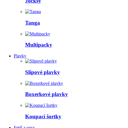
Jocksy
Tanga
Multipacky
Plavky
Slipové plavky
Boxerkové plavky
Koupací šortky
Fetiš a sexy