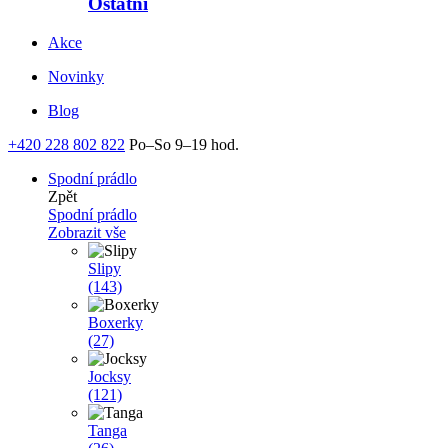
Ostatní
Akce
Novinky
Blog
+420 228 802 822
Po–So 9–19 hod.
Spodní prádlo
Zpět
Spodní prádlo
Zobrazit vše
Slipy
(143)
Boxerky
(27)
Jocksy
(121)
Tanga