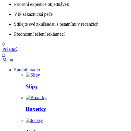
Prioritní expedice objednávek
VIP zákaznická péče
Sdílejte své zkušenosti s ostatními v recenzích
Přednostní řešení reklamací
0
Prázdný
0
Menu
Spodní prádlo
Slipy
Boxerky