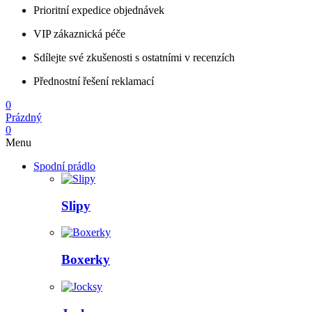
Prioritní expedice objednávek
VIP zákaznická péče
Sdílejte své zkušenosti s ostatními v recenzích
Přednostní řešení reklamací
0
Prázdný
0
Menu
Spodní prádlo
Slipy
Boxerky