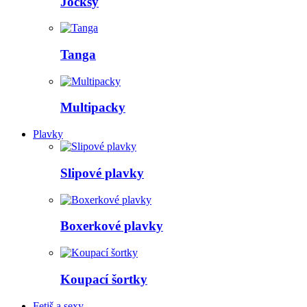
Jocksy
Tanga
Multipacky
Plavky
Slipové plavky
Boxerkové plavky
Koupací šortky
Fetiš a sexy