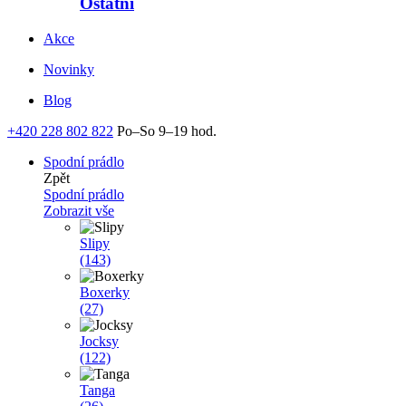
Ostatní
Akce
Novinky
Blog
+420 228 802 822
Po–So 9–19 hod.
Spodní prádlo
Zpět
Spodní prádlo
Zobrazit vše
Slipy
(143)
Boxerky
(27)
Jocksy
(122)
Tanga