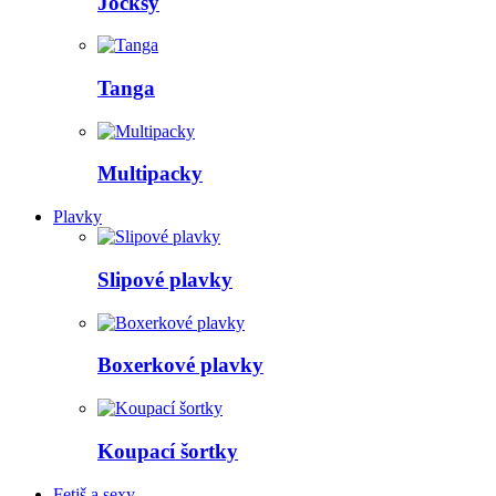
Jocksy
Tanga
Multipacky
Plavky
Slipové plavky
Boxerkové plavky
Koupací šortky
Fetiš a sexy