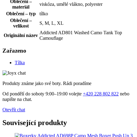
Oblečení –
viskóza, umělé vlákno, polyester
materiál
Oblečení – typ
tílko
Oblečení –
S, M, L, XL
velikost
Addicted AD801 Washed Camo Tank Top
Originální název
Camouflage
Zařazeno
Tílka
Produkty známe jako své boty. Rádi poradíme
Od pondělí do soboty 9:00–19:00 volejte
+420 228 802 822
nebo
napište na chat.
Otevřít chat
Související produkty