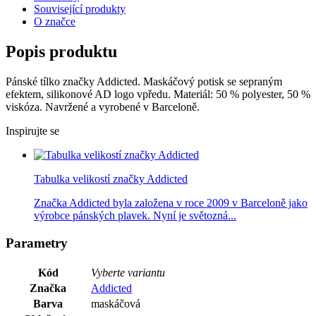
Související produkty
O značce
Popis produktu
Pánské tílko značky Addicted. Maskáčový potisk se sepraným
efektem, silikonové AD logo vpředu. Materiál: 50 % polyester, 50 %
viskóza. Navržené a vyrobené v Barceloně.
Inspirujte se
Tabulka velikostí značky Addicted
Značka Addicted byla založena v roce 2009 v Barceloně jako
výrobce pánských plavek. Nyní je světozná...
Parametry
Kód
Vyberte variantu
Značka
Addicted
Barva
maskáčová