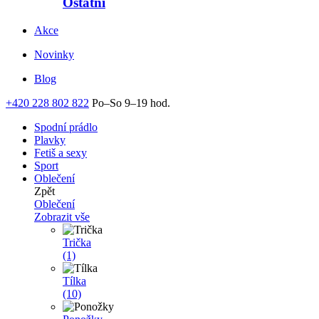
Ostatní
Akce
Novinky
Blog
+420 228 802 822
Po–So 9–19 hod.
Spodní prádlo
Plavky
Fetiš a sexy
Sport
Oblečení
Zpět
Oblečení
Zobrazit vše
Trička
(1)
Tílka
(10)