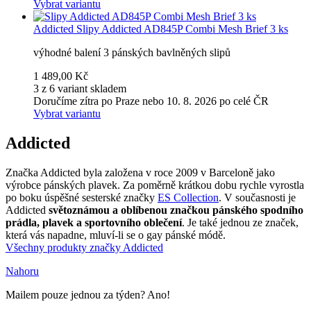
Vybrat variantu
Addicted
Slipy Addicted AD845P Combi Mesh Brief 3 ks
výhodné balení 3 pánských bavlněných slipů
1 489,00 Kč
3 z 6 variant skladem
Doručíme zítra po Praze nebo 10. 8. 2026 po celé ČR
Vybrat variantu
Addicted
Značka Addicted byla založena v roce 2009 v Barceloně jako
výrobce pánských plavek. Za poměrně krátkou dobu rychle vyrostla
po boku úspěšné sesterské značky
ES Collection
. V současnosti je
Addicted
světoznámou a oblíbenou značkou pánského spodního
prádla, plavek a sportovního oblečení
. Je také jednou ze značek,
která vás napadne, mluví-li se o gay pánské módě.
Všechny produkty značky Addicted
Nahoru
Mailem pouze jednou za týden? Ano!