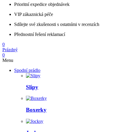
Prioritní expedice objednávek
VIP zákaznická péče
Sdílejte své zkušenosti s ostatními v recenzích
Přednostní řešení reklamací
0
Prázdný
0
Menu
Spodní prádlo
Slipy
Boxerky