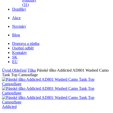
Ponožky
(31)
Doplňky
Akce
Novinky
Blog
Doprava a platba
Osobní odběr
Kontakty
SK
EU
Úvod
Oblečení
Tílka
Pánské tílko Addicted AD801 Washed Camo
Tank Top Camouflage
Addicted