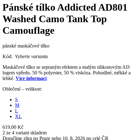
Pánské tílko Addicted AD801
Washed Camo Tank Top
Camouflage
pánské maskáčové tílko
Kód:
Vyberte variantu
Maskáčové tílko se sepraným efektem a malým silikonovým AD
logem vpředu. 50 % polyester, 50 % viskóza. Pohodlné, měkké a
lehké.
Více informací
Oblečení – velikost:
S
M
L
XL
619,00 Kč
2 ze 4 variant skladem
Doručíme zítra po Praze nebo 10. 8. 2026 po celé ČR