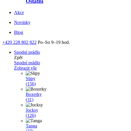
Ostatní
Akce
Novinky
Blog
+420 228 802 822
Po–So 9–19 hod.
Spodní prádlo
Zpět
Spodní prádlo
Zobrazit vše
Slipy
(156)
Boxerky
(31)
Jocksy
(126)
Tanga