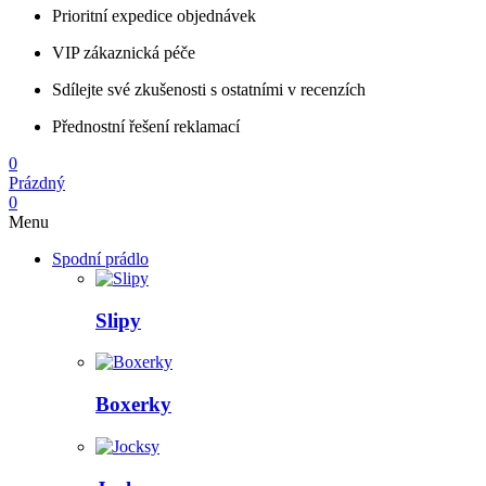
Prioritní expedice objednávek
VIP zákaznická péče
Sdílejte své zkušenosti s ostatními v recenzích
Přednostní řešení reklamací
0
Prázdný
0
Menu
Spodní prádlo
Slipy
Boxerky