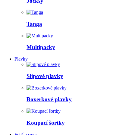
Jocksy
Tanga
Multipacky
Plavky
Slipové plavky
Boxerkové plavky
Koupací šortky
Fetiš a sexy