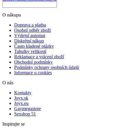
O nákupu
Doprava a platba
Osobní odběr zboží
Výdejní automat
Diskrétní nákup
Často kladené otázky
Tabulky velikostí
Reklamace a vrácení zboží
Obchodní podmínky
Podmínky ochrany osobních údajů
Informace o cookies
O nás
Kontakty
Joyx.sk
Joyx.eu
Gaymegastore
Sexshop 51
Inspirujte se