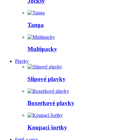
Jocksy
Tanga
Multipacky
Plavky
Slipové plavky
Boxerkové plavky
Koupací šortky
Fetiš a sexy