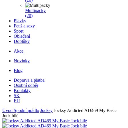
(26)
Multipacky
(20)
Plavky
Fetiš a sexy
Sport
Oblečení
Doplňky
Akce
Novinky
Blog
Doprava a platba
Osobní odběr
Kontakty
SK
EU
Úvod
Spodní prádlo
Jocksy
Jocksy Addicted AD469 My Basic
Jock bílé