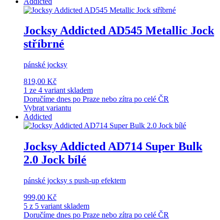
Addicted
Jocksy Addicted AD545 Metallic Jock
stříbrné
pánské jocksy
819,00 Kč
1 ze 4 variant skladem
Doručíme dnes po Praze nebo zítra po celé ČR
Vybrat variantu
Addicted
Jocksy Addicted AD714 Super Bulk
2.0 Jock bílé
pánské jocksy s push-up efektem
999,00 Kč
5 z 5 variant skladem
Doručíme dnes po Praze nebo zítra po celé ČR