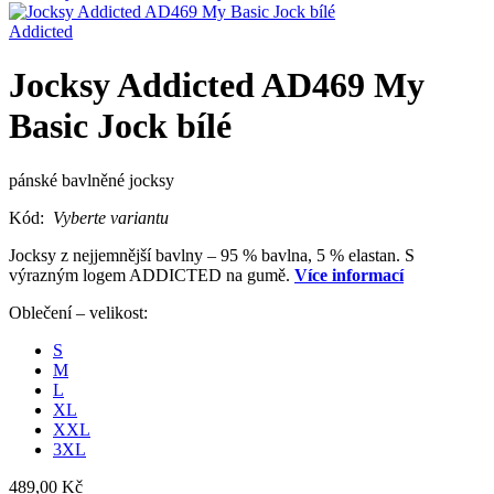
Addicted
Jocksy Addicted AD469 My
Basic Jock bílé
pánské bavlněné jocksy
Kód:
Vyberte variantu
Jocksy z nejjemnější bavlny – 95 % bavlna, 5 % elastan. S
výrazným logem ADDICTED na gumě.
Více informací
Oblečení – velikost:
S
M
L
XL
XXL
3XL
489,00 Kč