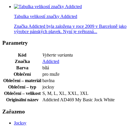
Tabulka velikostí značky Addicted
Značka Addicted byla založena v roce 2009 v Barceloně jako
výrobce pánských plavek. Nyní je světozná...
Parametry
Kód
Vyberte variantu
Značka
Addicted
Barva
bílá
Oblečení
pro muže
Oblečení – materiál
bavlna
Oblečení – typ
jocksy
Oblečení – velikost
S, M, L, XL, XXL, 3XL
Originální název
Addicted AD469 My Basic Jock White
Zařazeno
Jocksy