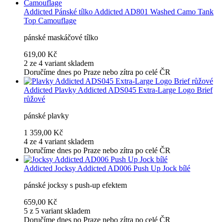
Addicted
Pánské tílko Addicted AD801 Washed Camo Tank
Top Camouflage
pánské maskáčové tílko
619,00 Kč
2 ze 4 variant skladem
Doručíme dnes po Praze nebo zítra po celé ČR
Addicted
Plavky Addicted ADS045 Extra-Large Logo Brief
růžové
pánské plavky
1 359,00 Kč
4 ze 4 variant skladem
Doručíme dnes po Praze nebo zítra po celé ČR
Addicted
Jocksy Addicted AD006 Push Up Jock bílé
pánské jocksy s push-up efektem
659,00 Kč
5 z 5 variant skladem
Doručíme dnes po Praze nebo zítra po celé ČR