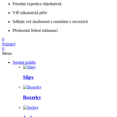
Prioritní expedice objednávek
VIP zákaznická péče
Sdílejte své zkušenosti s ostatními v recenzích
Přednostní řešení reklamací
0
Prázdný
0
Menu
Spodní prádlo
Slipy
Boxerky