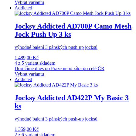
Vybrat variantu
Addicted
Jocksy Addicted AD700P Camo Mesh
Jock Push Up 3 ks
výhodné balení 3 pánských push-up jocksů
1 489,00 Kč
4 z 5 variant skladem
Doručíme dnes po Praze nebo zítra po celé ČR
Vybrat variantu
Addicted
Jocksy Addicted AD422P My Basic 3
ks
výhodné balení 3 pánských push-up jocksů
1 359,00 Kč
2 z 6 variant skladem