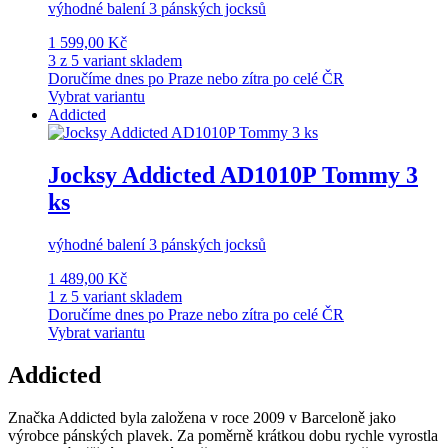
výhodné balení 3 pánských jocksů
1 599,00 Kč
3 z 5 variant skladem
Doručíme dnes po Praze nebo zítra po celé ČR
Vybrat variantu
Addicted
Jocksy Addicted AD1010P Tommy 3
ks
výhodné balení 3 pánských jocksů
1 489,00 Kč
1 z 5 variant skladem
Doručíme dnes po Praze nebo zítra po celé ČR
Vybrat variantu
Addicted
Značka Addicted byla založena v roce 2009 v Barceloně jako
výrobce pánských plavek. Za poměrně krátkou dobu rychle vyrostla