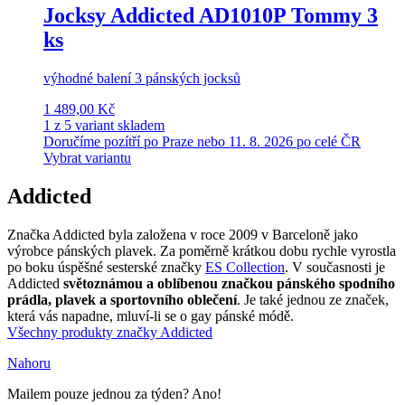
Jocksy Addicted AD1010P Tommy 3
ks
výhodné balení 3 pánských jocksů
1 489,00 Kč
1 z 5 variant skladem
Doručíme pozítří po Praze nebo 11. 8. 2026 po celé ČR
Vybrat variantu
Addicted
Značka Addicted byla založena v roce 2009 v Barceloně jako
výrobce pánských plavek. Za poměrně krátkou dobu rychle vyrostla
po boku úspěšné sesterské značky
ES Collection
. V současnosti je
Addicted
světoznámou a oblíbenou značkou pánského spodního
prádla, plavek a sportovního oblečení
. Je také jednou ze značek,
která vás napadne, mluví-li se o gay pánské módě.
Všechny produkty značky Addicted
Nahoru
Mailem pouze jednou za týden? Ano!