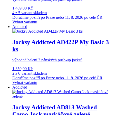
1 489,00 Kč
4 z 5 variant skladem
Doručíme pozítří po Praze nebo 11. 8. 2026 po celé ČR
Vybrat variantu
Addicted
Jocksy Addicted AD422P My Basic 3
ks
výhodné balení 3 pánských push-up jocksů
1 359,00 Kč
2 z 6 variant skladem
Doručíme pozítří po Praze nebo 11. 8. 2026 po celé ČR
Vybrat variantu
Addicted
Jocksy Addicted AD813 Washed
Camo Jock maskáčové zelené