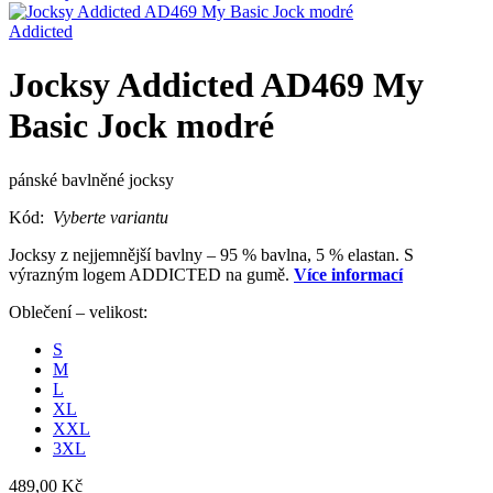
Addicted
Jocksy Addicted AD469 My
Basic Jock modré
pánské bavlněné jocksy
Kód:
Vyberte variantu
Jocksy z nejjemnější bavlny – 95 % bavlna, 5 % elastan. S
výrazným logem ADDICTED na gumě.
Více informací
Oblečení – velikost:
S
M
L
XL
XXL
3XL
489,00 Kč