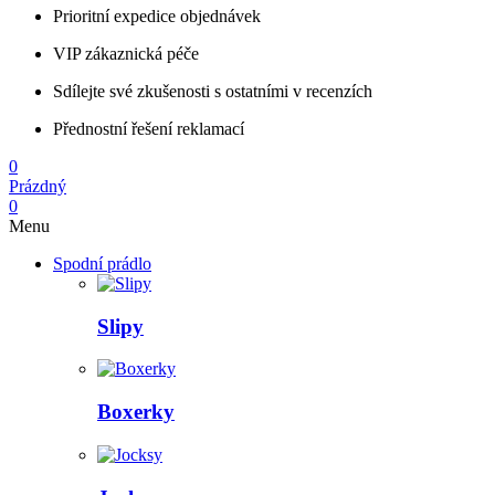
Prioritní expedice objednávek
VIP zákaznická péče
Sdílejte své zkušenosti s ostatními v recenzích
Přednostní řešení reklamací
0
Prázdný
0
Menu
Spodní prádlo
Slipy
Boxerky