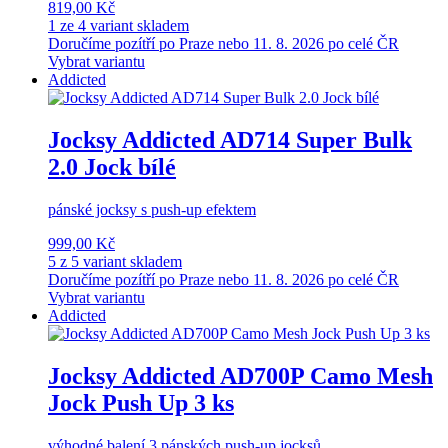
819,00 Kč
1 ze 4 variant skladem
Doručíme pozítří po Praze nebo 11. 8. 2026 po celé ČR
Vybrat variantu
Addicted
Jocksy Addicted AD714 Super Bulk
2.0 Jock bílé
pánské jocksy s push-up efektem
999,00 Kč
5 z 5 variant skladem
Doručíme pozítří po Praze nebo 11. 8. 2026 po celé ČR
Vybrat variantu
Addicted
Jocksy Addicted AD700P Camo Mesh
Jock Push Up 3 ks
výhodné balení 3 pánských push-up jocksů