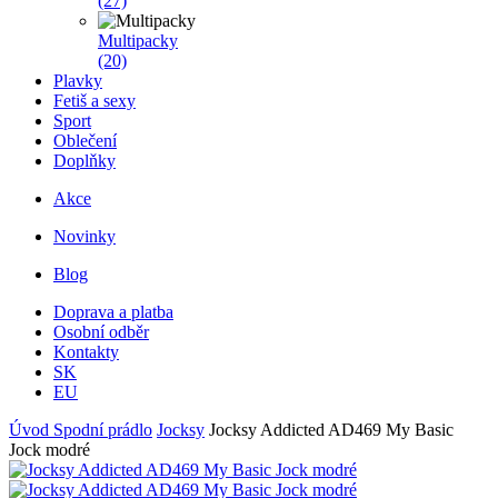
(27)
Multipacky
(20)
Plavky
Fetiš a sexy
Sport
Oblečení
Doplňky
Akce
Novinky
Blog
Doprava a platba
Osobní odběr
Kontakty
SK
EU
Úvod
Spodní prádlo
Jocksy
Jocksy Addicted AD469 My Basic
Jock modré