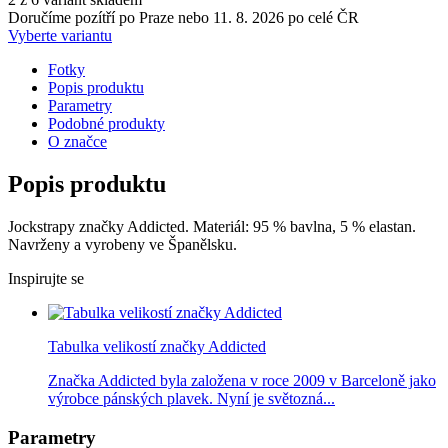
Doručíme pozítří po Praze nebo 11. 8. 2026 po celé ČR
Vyberte variantu
Fotky
Popis produktu
Parametry
Podobné produkty
O značce
Popis produktu
Jockstrapy značky Addicted. Materiál: 95 % bavlna, 5 % elastan.
Navrženy a vyrobeny ve Španělsku.
Inspirujte se
Tabulka velikostí značky Addicted
Značka Addicted byla založena v roce 2009 v Barceloně jako
výrobce pánských plavek. Nyní je světozná...
Parametry