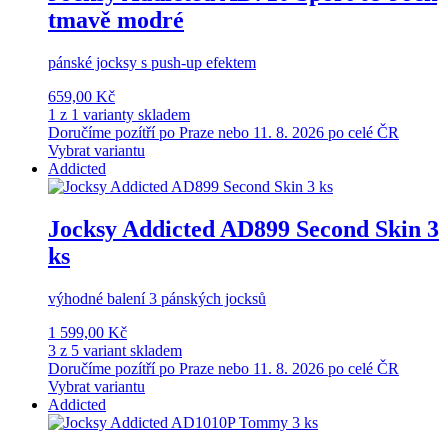
tmavě modré
pánské jocksy s push-up efektem
659,00 Kč
1 z 1 varianty skladem
Doručíme pozítří po Praze nebo 11. 8. 2026 po celé ČR
Vybrat variantu
Addicted
Jocksy Addicted AD899 Second Skin 3
ks
výhodné balení 3 pánských jocksů
1 599,00 Kč
3 z 5 variant skladem
Doručíme pozítří po Praze nebo 11. 8. 2026 po celé ČR
Vybrat variantu
Addicted