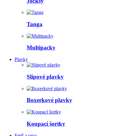
Jocksy
Tanga
Multipacky
Plavky
Slipové plavky
Boxerkové plavky
Koupací šortky
Fetiš a sexy