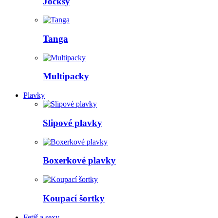
Jocksy
Tanga
Multipacky
Plavky
Slipové plavky
Boxerkové plavky
Koupací šortky
Fetiš a sexy