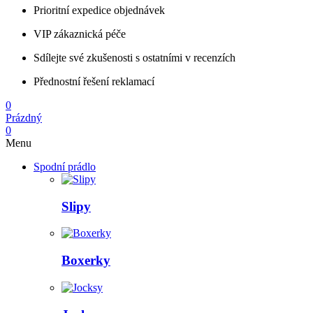
Prioritní expedice objednávek
VIP zákaznická péče
Sdílejte své zkušenosti s ostatními v recenzích
Přednostní řešení reklamací
0
Prázdný
0
Menu
Spodní prádlo
Slipy
Boxerky