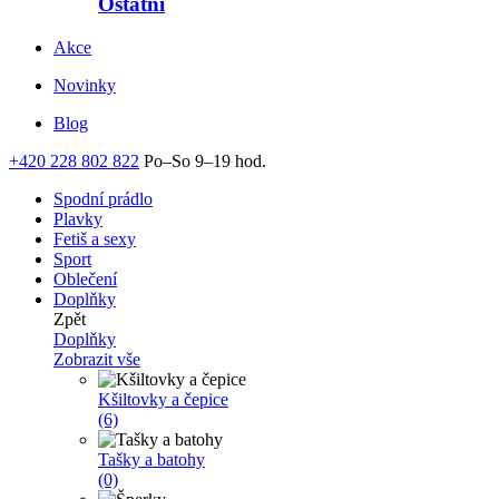
Ostatní
Akce
Novinky
Blog
+420 228 802 822
Po–So 9–19 hod.
Spodní prádlo
Plavky
Fetiš a sexy
Sport
Oblečení
Doplňky
Zpět
Doplňky
Zobrazit vše
Kšiltovky a čepice
(6)
Tašky a batohy
(0)