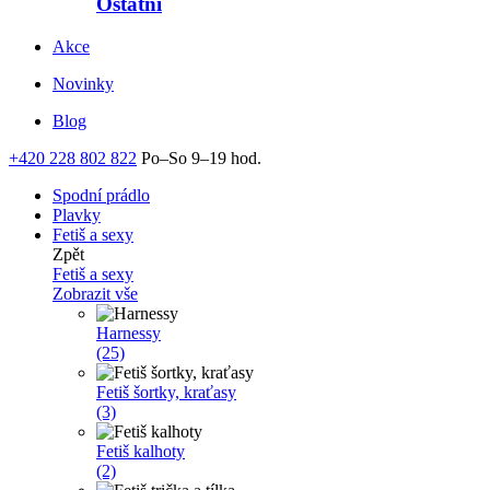
Ostatní
Akce
Novinky
Blog
+420 228 802 822
Po–So 9–19 hod.
Spodní prádlo
Plavky
Fetiš a sexy
Zpět
Fetiš a sexy
Zobrazit vše
Harnessy
(25)
Fetiš šortky, kraťasy
(3)
Fetiš kalhoty
(2)