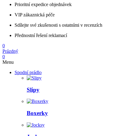
Prioritní expedice objednávek
VIP zákaznická péče
Sdílejte své zkušenosti s ostatními v recenzích
Přednostní řešení reklamací
0
Prázdný
0
Menu
Spodní prádlo
Slipy
Boxerky