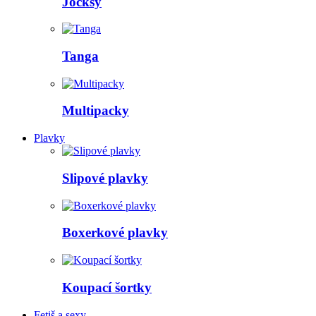
Jocksy
Tanga
Multipacky
Plavky
Slipové plavky
Boxerkové plavky
Koupací šortky
Fetiš a sexy