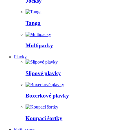
Jocksy
Tanga
Multipacky
Plavky
Slipové plavky
Boxerkové plavky
Koupací šortky
Fetiš a sexy