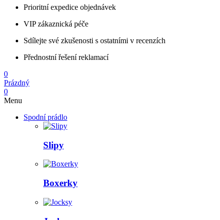
Prioritní expedice objednávek
VIP zákaznická péče
Sdílejte své zkušenosti s ostatními v recenzích
Přednostní řešení reklamací
0
Prázdný
0
Menu
Spodní prádlo
Slipy
Boxerky