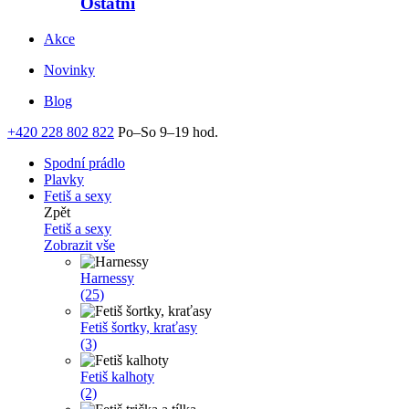
Ostatní
Akce
Novinky
Blog
+420 228 802 822
Po–So 9–19 hod.
Spodní prádlo
Plavky
Fetiš a sexy
Zpět
Fetiš a sexy
Zobrazit vše
Harnessy
(25)
Fetiš šortky, kraťasy
(3)
Fetiš kalhoty
(2)