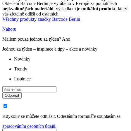
Oblečení Barcode Berlin je vyráběno v Evropě za použití těch
nejkvalitnějších materiálů
, výsledkem je
unikátní produkt
, který
vás zřetelně odliší od ostatních.
Všechny produkty značky Barcode Berlin
Nahoru
Mailem pouze jednou za týden? Ano!
Jednou za týden – inspirace a tipy – akce a novinky
Novinky
Trendy
Inspirace
Odebírat
Kdykoliv se můžete odhlásit. Odesláním formuláře souhlasím se
zpracováním osobních údajů.