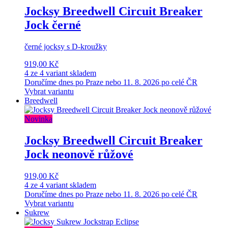
Jocksy Breedwell Circuit Breaker
Jock černé
černé jocksy s D-kroužky
919,00 Kč
4 ze 4 variant skladem
Doručíme dnes po Praze nebo 11. 8. 2026 po celé ČR
Vybrat variantu
Breedwell
Novinka
Jocksy Breedwell Circuit Breaker
Jock neonově růžové
919,00 Kč
4 ze 4 variant skladem
Doručíme dnes po Praze nebo 11. 8. 2026 po celé ČR
Vybrat variantu
Sukrew