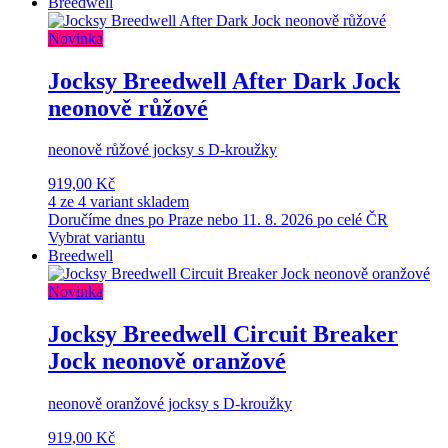
Breedwell
Novinka
Jocksy Breedwell After Dark Jock
neonově růžové
neonově růžové jocksy s D-kroužky
919,00 Kč
4 ze 4 variant skladem
Doručíme dnes po Praze nebo 11. 8. 2026 po celé ČR
Vybrat variantu
Breedwell
Novinka
Jocksy Breedwell Circuit Breaker
Jock neonově oranžové
neonově oranžové jocksy s D-kroužky
919,00 Kč