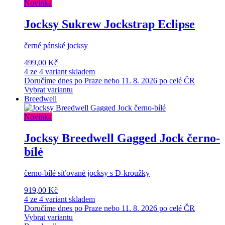
Novinka
Jocksy Sukrew Jockstrap Eclipse
černé pánské jocksy
499,00 Kč
4 ze 4 variant skladem
Doručíme dnes po Praze nebo 11. 8. 2026 po celé ČR
Vybrat variantu
Breedwell
Novinka
Jocksy Breedwell Gagged Jock černo-
bílé
černo-bílé síťované jocksy s D-kroužky
919,00 Kč
4 ze 4 variant skladem
Doručíme dnes po Praze nebo 11. 8. 2026 po celé ČR
Vybrat variantu