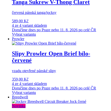
Tanga Sukrew V-Thong Claret
červená pánská tanga/jocksy
589,00 Kč
4 ze 4 variant skladem
Doručíme dnes po Praze nebo 11. 8. 2026 po celé ČR
Vybrat variantu
Prowler
Slipy Prowler Open Brief bílo-
červené
vzadu otevřené pánské slipy
359,00 Kč
4 ze 4 variant skladem
Doručíme dnes po Praze nebo 11. 8. 2026 po celé ČR
Vybrat variantu
Breedwell
Novinka