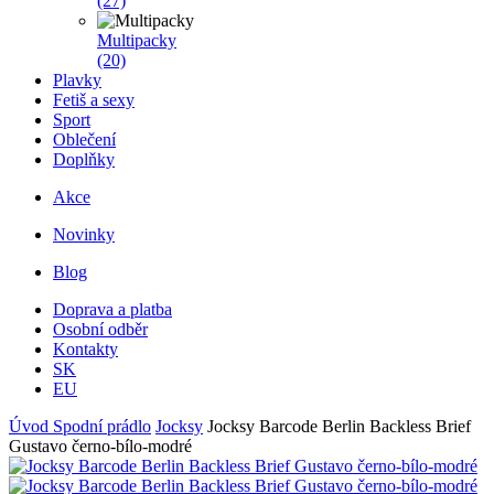
(27)
Multipacky
(20)
Plavky
Fetiš a sexy
Sport
Oblečení
Doplňky
Akce
Novinky
Blog
Doprava a platba
Osobní odběr
Kontakty
SK
EU
Úvod
Spodní prádlo
Jocksy
Jocksy Barcode Berlin Backless Brief
Gustavo černo-bílo-modré