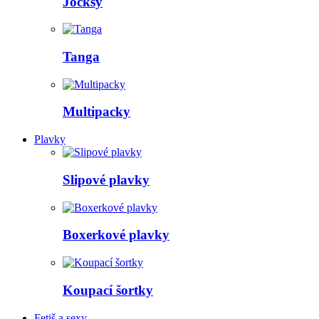
Jocksy
Tanga
Multipacky
Plavky
Slipové plavky
Boxerkové plavky
Koupací šortky
Fetiš a sexy