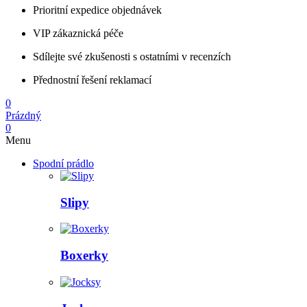
Prioritní expedice objednávek
VIP zákaznická péče
Sdílejte své zkušenosti s ostatními v recenzích
Přednostní řešení reklamací
0
Prázdný
0
Menu
Spodní prádlo
Slipy
Boxerky