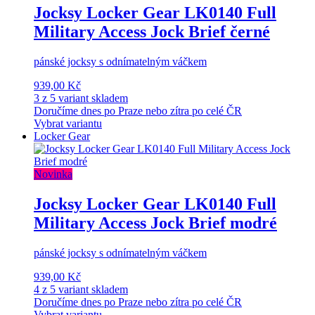
Jocksy Locker Gear LK0140 Full
Military Access Jock Brief černé
pánské jocksy s odnímatelným váčkem
939,00 Kč
3 z 5 variant skladem
Doručíme dnes po Praze nebo zítra po celé ČR
Vybrat variantu
Locker Gear
Novinka
Jocksy Locker Gear LK0140 Full
Military Access Jock Brief modré
pánské jocksy s odnímatelným váčkem
939,00 Kč
4 z 5 variant skladem
Doručíme dnes po Praze nebo zítra po celé ČR
Vybrat variantu