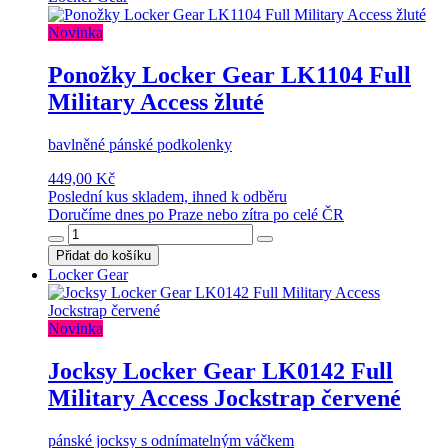
Novinka
Ponožky Locker Gear LK1104 Full
Military Access žluté
bavlněné pánské podkolenky
449,00 Kč
Poslední kus skladem, ihned k odběru
Doručíme dnes po Praze nebo zítra po celé ČR
Přidat do košíku
Locker Gear
Novinka
Jocksy Locker Gear LK0142 Full
Military Access Jockstrap červené
pánské jocksy s odnímatelným váčkem