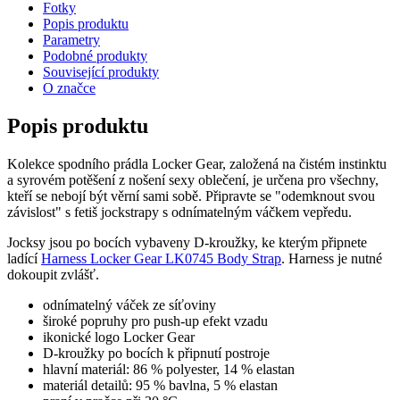
Fotky
Popis produktu
Parametry
Podobné produkty
Související produkty
O značce
Popis produktu
Kolekce spodního prádla Locker Gear, založená na čistém instinktu
a syrovém potěšení z nošení sexy oblečení, je určena pro všechny,
kteří se nebojí být věrní sami sobě. Připravte se "odemknout svou
závislost" s fetiš jockstrapy s odnímatelným váčkem vepředu.
Jocksy jsou po bocích vybaveny D-kroužky, ke kterým připnete
ladící
Harness Locker Gear LK0745 Body Strap
. Harness je nutné
dokoupit zvlášť.
odnímatelný váček ze síťoviny
široké popruhy pro push-up efekt vzadu
ikonické logo Locker Gear
D-kroužky po bocích k připnutí postroje
hlavní materiál: 86 % polyester, 14 % elastan
materiál detailů: 95 % bavlna, 5 % elastan