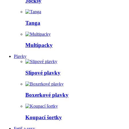
Jocksy
Tanga
Multipacky
Plavky
Slipové plavky
Boxerkové plavky
Koupací šortky
Fetiš a sexy