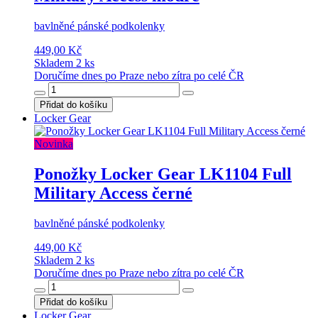
bavlněné pánské podkolenky
449,00 Kč
Skladem 2 ks
Doručíme dnes po Praze nebo zítra po celé ČR
Přidat do košíku
Locker Gear
Novinka
Ponožky Locker Gear LK1104 Full
Military Access černé
bavlněné pánské podkolenky
449,00 Kč
Skladem 2 ks
Doručíme dnes po Praze nebo zítra po celé ČR
Přidat do košíku
Locker Gear