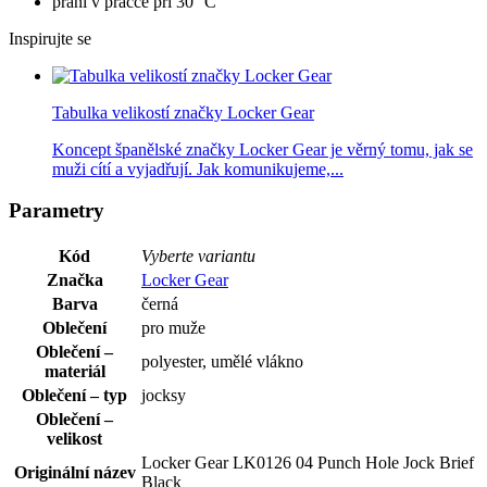
praní v pračce při 30 °C
Inspirujte se
Tabulka velikostí značky Locker Gear
Koncept španělské značky Locker Gear je věrný tomu, jak se
muži cítí a vyjadřují. Jak komunikujeme,...
Parametry
Kód
Vyberte variantu
Značka
Locker Gear
Barva
černá
Oblečení
pro muže
Oblečení –
polyester, umělé vlákno
materiál
Oblečení – typ
jocksy
Oblečení –
velikost
Locker Gear LK0126 04 Punch Hole Jock Brief
Originální název
Black