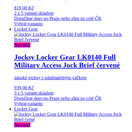
819,00 Kč
2 z 5 variant skladem
Doručíme dnes po Praze nebo zítra po celé ČR
Vybrat variantu
Locker Gear
Novinka
Jocksy Locker Gear LK0140 Full
Military Access Jock Brief červené
pánské jocksy s odnímatelným váčkem
939,00 Kč
3 z 5 variant skladem
Doručíme dnes po Praze nebo zítra po celé ČR
Vybrat variantu
Locker Gear
Novinka