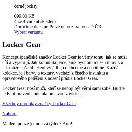
černé jocksy
699,00 Kč
4 ze 4 variant skladem
Doručíme dnes po Praze nebo zítra po celé ČR
Vybrat variantu
Locker Gear
Koncept španělské značky Locker Gear je věrný tomu, jak se muži
cítí a vyjadřují. Jak komunikujeme, aniž bychom museli mluvit, a
jak může naše oblečení vyjádřit, co chceme a co cítíme. Každá
kolekce, její barvy a textury, vychází z čistého instinktu a
opravdového potěšení z nošení prádla Locker Gear.
Locker Gear nosí muži, kteří se nebojí být věrní sami sobě. Buďte
tedy připraveni „odemknout svou závislost“.
Všechny produkty značky Locker Gear
Nahoru
Mailem pouze jednou za týden? Ano!