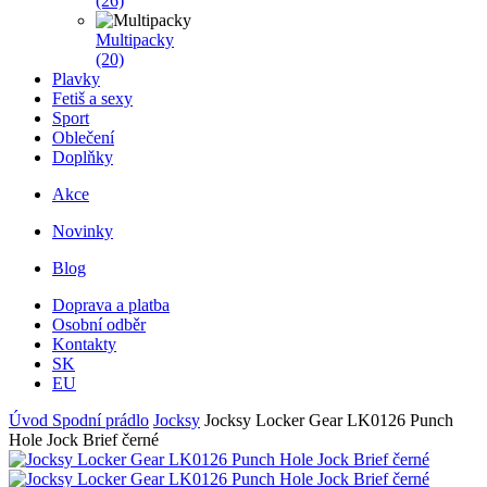
(26)
Multipacky
(20)
Plavky
Fetiš a sexy
Sport
Oblečení
Doplňky
Akce
Novinky
Blog
Doprava a platba
Osobní odběr
Kontakty
SK
EU
Úvod
Spodní prádlo
Jocksy
Jocksy Locker Gear LK0126 Punch
Hole Jock Brief černé