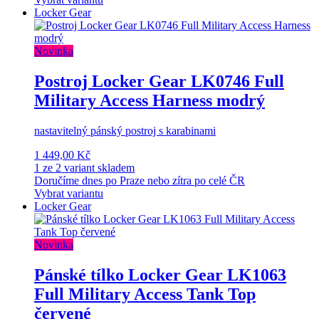
Locker Gear
Novinka
Postroj Locker Gear LK0746 Full
Military Access Harness modrý
nastavitelný pánský postroj s karabinami
1 449,00 Kč
1 ze 2 variant skladem
Doručíme dnes po Praze nebo zítra po celé ČR
Vybrat variantu
Locker Gear
Novinka
Pánské tílko Locker Gear LK1063
Full Military Access Tank Top
červené