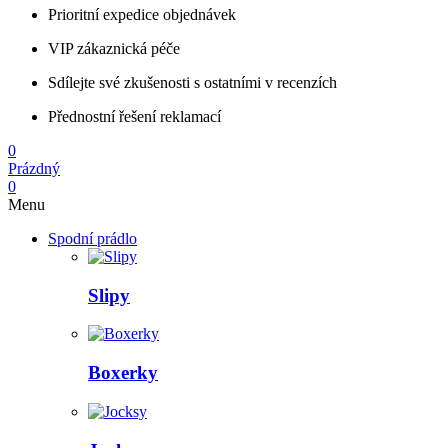
Prioritní expedice objednávek
VIP zákaznická péče
Sdílejte své zkušenosti s ostatními v recenzích
Přednostní řešení reklamací
0
Prázdný
0
Menu
Spodní prádlo
Slipy
Boxerky