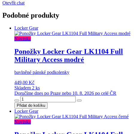
Otevřít chat
Podobné produkty
Locker Gear
Novinka
Ponožky Locker Gear LK1104 Full
Military Access modré
bavlněné pánské podkolenky
449,00 Kč
Skladem 2 ks
Doručíme dnes po Praze nebo 10. 8. 2026 po celé ČR
Přidat do košíku
Locker Gear
Novinka