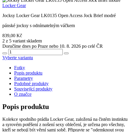
Locker Gear
Jocksy Locker Gear LK0135 Open Access Jock Brief modré
pánské jocksy s odnímatelným váčkem
839,00 Kč
2 z 5 variant skladem
Doručíme dnes po Praze nebo 10. 8. 2026 po celé ČR
Vyberte variantu
Fotky
Popis produktu
Parametry
Podobné produkty
Související produkty
O značce
Popis produktu
Kolekce spodního prádla Locker Gear, založená na čistém instinktu
a syrovém potěšení z nošení sexy oblečení, je určena pro všechny,
kteří se nebojí být věrní sami sobě. Připravte se "odemknout svou