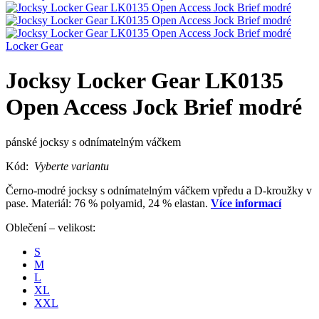
Locker Gear
Jocksy Locker Gear LK0135
Open Access Jock Brief modré
pánské jocksy s odnímatelným váčkem
Kód:
Vyberte variantu
Černo-modré jocksy s odnímatelným váčkem vpředu a D-kroužky v
pase. Materiál: 76 % polyamid, 24 % elastan.
Více informací
Oblečení – velikost:
S
M
L
XL
XXL