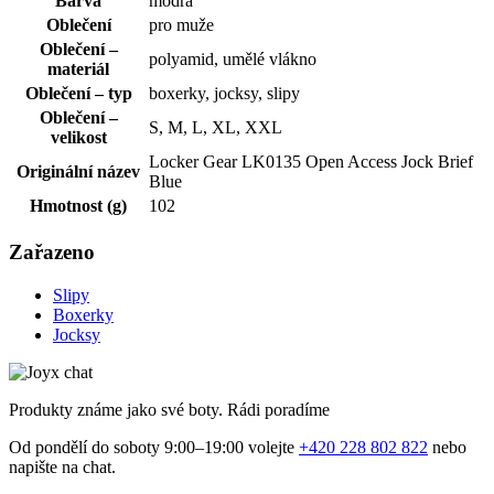
Barva
modrá
Oblečení
pro muže
Oblečení –
polyamid, umělé vlákno
materiál
Oblečení – typ
boxerky, jocksy, slipy
Oblečení –
S, M, L, XL, XXL
velikost
Locker Gear LK0135 Open Access Jock Brief
Originální název
Blue
Hmotnost (g)
102
Zařazeno
Slipy
Boxerky
Jocksy
Produkty známe jako své boty. Rádi poradíme
Od pondělí do soboty 9:00–19:00 volejte
+420 228 802 822
nebo
napište na chat.