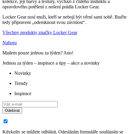
kolekce, její barvy a textury, vychází z čistého instinktu a
opravdového potěšení z nošení prádla Locker Gear.
Locker Gear nosí muži, kteří se nebojí být věrní sami sobě. Buďte
tedy připraveni „odemknout svou závislost“.
Všechny produkty značky Locker Gear
Nahoru
Mailem pouze jednou za týden? Ano!
Jednou za týden – inspirace a tipy – akce a novinky
Novinky
Trendy
Inspirace
Odebírat
Kdykoliv se můžete odhlásit. Odesláním formuláře souhlasím se