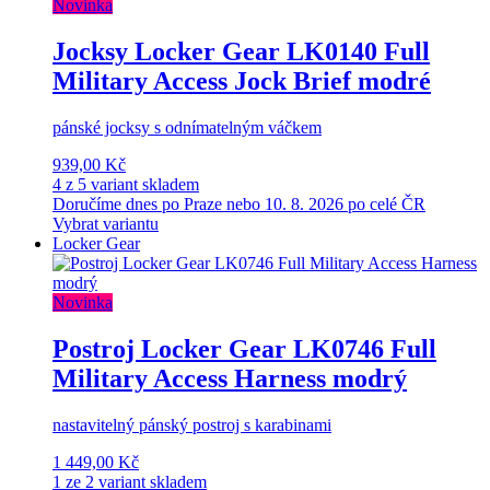
Novinka
Jocksy Locker Gear LK0140 Full
Military Access Jock Brief modré
pánské jocksy s odnímatelným váčkem
939,00 Kč
4 z 5 variant skladem
Doručíme dnes po Praze nebo 10. 8. 2026 po celé ČR
Vybrat variantu
Locker Gear
Novinka
Postroj Locker Gear LK0746 Full
Military Access Harness modrý
nastavitelný pánský postroj s karabinami
1 449,00 Kč
1 ze 2 variant skladem