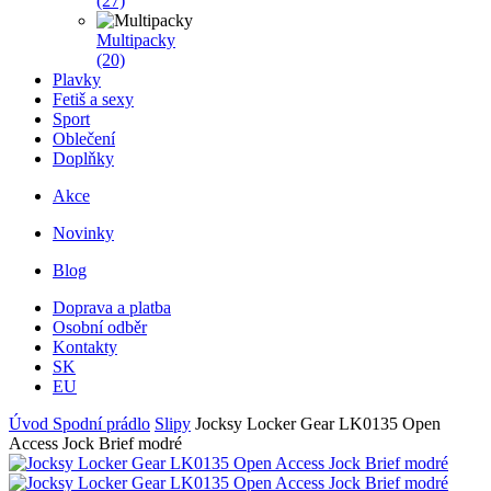
(27)
Multipacky
(20)
Plavky
Fetiš a sexy
Sport
Oblečení
Doplňky
Akce
Novinky
Blog
Doprava a platba
Osobní odběr
Kontakty
SK
EU
Úvod
Spodní prádlo
Slipy
Jocksy Locker Gear LK0135 Open
Access Jock Brief modré