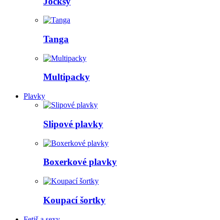
Jocksy
Tanga
Multipacky
Plavky
Slipové plavky
Boxerkové plavky
Koupací šortky
Fetiš a sexy