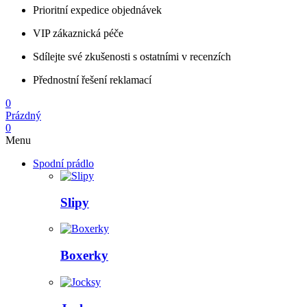
Prioritní expedice objednávek
VIP zákaznická péče
Sdílejte své zkušenosti s ostatními v recenzích
Přednostní řešení reklamací
0
Prázdný
0
Menu
Spodní prádlo
Slipy
Boxerky