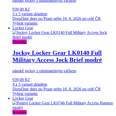
pánské jocksy s odnímatelným váčkem
939,00 Kč
3 z 5 variant skladem
Doručíme dnes po Praze nebo 10. 8. 2026 po celé ČR
Vybrat variantu
Locker Gear
Novinka
Jocksy Locker Gear LK0140 Full
Military Access Jock Brief modré
pánské jocksy s odnímatelným váčkem
939,00 Kč
4 z 5 variant skladem
Doručíme dnes po Praze nebo 10. 8. 2026 po celé ČR
Vybrat variantu
Locker Gear
Novinka