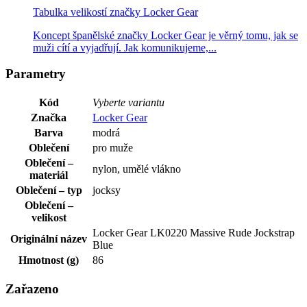
Tabulka velikostí značky Locker Gear
Koncept španělské značky Locker Gear je věrný tomu, jak se
muži cítí a vyjadřují. Jak komunikujeme,...
Parametry
Kód
Vyberte variantu
Značka
Locker Gear
Barva
modrá
Oblečení
pro muže
Oblečení –
nylon, umělé vlákno
materiál
Oblečení – typ
jocksy
Oblečení –
velikost
Locker Gear LK0220 Massive Rude Jockstrap
Originální název
Blue
Hmotnost (g)
86
Zařazeno