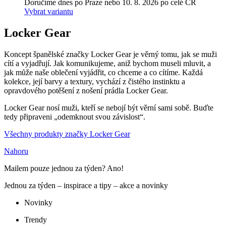
Doručíme dnes po Praze nebo 10. 8. 2026 po celé ČR
Vybrat variantu
Locker Gear
Koncept španělské značky Locker Gear je věrný tomu, jak se muži
cítí a vyjadřují. Jak komunikujeme, aniž bychom museli mluvit, a
jak může naše oblečení vyjádřit, co chceme a co cítíme. Každá
kolekce, její barvy a textury, vychází z čistého instinktu a
opravdového potěšení z nošení prádla Locker Gear.
Locker Gear nosí muži, kteří se nebojí být věrní sami sobě. Buďte
tedy připraveni „odemknout svou závislost“.
Všechny produkty značky Locker Gear
Nahoru
Mailem pouze jednou za týden? Ano!
Jednou za týden – inspirace a tipy – akce a novinky
Novinky
Trendy