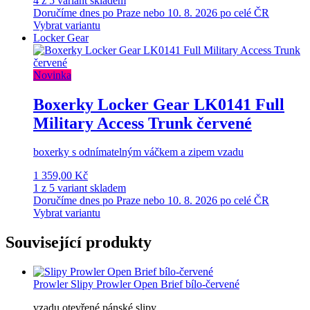
4 z 5 variant skladem
Doručíme dnes po Praze nebo 10. 8. 2026 po celé ČR
Vybrat variantu
Locker Gear
Novinka
Boxerky Locker Gear LK0141 Full
Military Access Trunk červené
boxerky s odnímatelným váčkem a zipem vzadu
1 359,00 Kč
1 z 5 variant skladem
Doručíme dnes po Praze nebo 10. 8. 2026 po celé ČR
Vybrat variantu
Související produkty
Prowler
Slipy Prowler Open Brief bílo-červené
vzadu otevřené pánské slipy