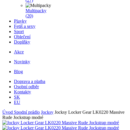
(27)
Multipacky
(20)
Plavky
Fetiš a sexy
Sport
Oblečení
Doplňky
Akce
Novinky
Blog
Doprava a platba
Osobní odběr
Kontakty
SK
EU
Úvod
Spodní prádlo
Jocksy
Jocksy Locker Gear LK0220 Massive
Rude Jockstrap modré