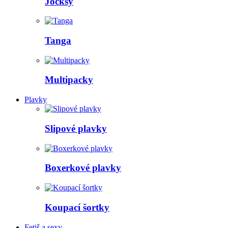
Jocksy
Tanga
Multipacky
Plavky
Slipové plavky
Boxerkové plavky
Koupací šortky
Fetiš a sexy