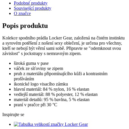
Podobné produkty
Související produkty
O značce
Popis produktu
Kolekce spodního prádla Locker Gear, založená na čistém instinktu
a syrovém potěšení z nošení sexy oblečení, je určena pro všechny,
kteří se nebojí být věrní sami sobě. Připravte se "odemknout svou
závislost" s jockstrapy s nemravným zipem.
široká guma v pase
váček ze síťoviny se zipem
pruh z materiálu připomínajícího kůži a kontrastním
prošíváním
ikonické logo visacího zámku
hlavní materiál: 84 % nylon, 16 % elastan
vedlejší materiál: 88 % polyester, 12 % elastan
materiál detailů: 95 % bavlna, 5 % elastan
praní v pračce při 30 °C
Inspirujte se