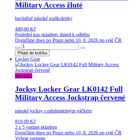
Military Access žluté
bavlněné pánské podkolenky
449,00 Kč
Poslední kus skladem, ihned k odběru
Doručíme dnes po Praze nebo 10. 8. 2026 po celé ČR
Přidat do košíku
Locker Gear
Novinka
Jocksy Locker Gear LK0142 Full
Military Access Jockstrap červené
pánské jocksy s odnímatelným váčkem
819,00 Kč
2 z 5 variant skladem
Doručíme dnes po Praze nebo 10. 8. 2026 po celé ČR
Vybrat variantu