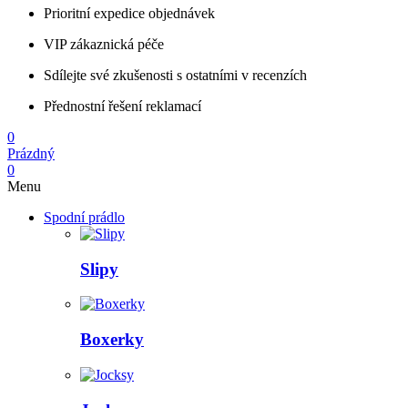
Prioritní expedice objednávek
VIP zákaznická péče
Sdílejte své zkušenosti s ostatními v recenzích
Přednostní řešení reklamací
0
Prázdný
0
Menu
Spodní prádlo
Slipy
Boxerky