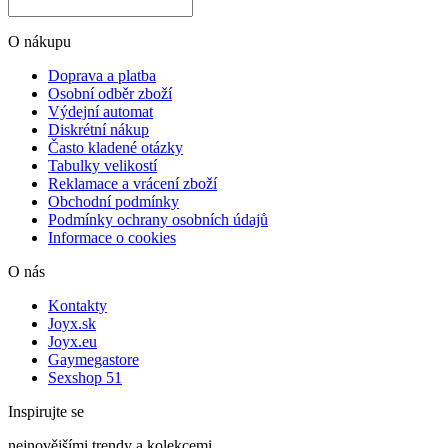
O nákupu
Doprava a platba
Osobní odběr zboží
Výdejní automat
Diskrétní nákup
Často kladené otázky
Tabulky velikostí
Reklamace a vrácení zboží
Obchodní podmínky
Podmínky ochrany osobních údajů
Informace o cookies
O nás
Kontakty
Joyx.sk
Joyx.eu
Gaymegastore
Sexshop 51
Inspirujte se
nejnovějšími trendy a kolekcemi.