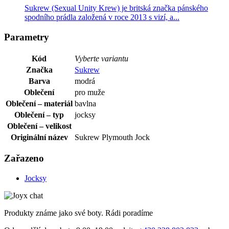
Sukrew (Sexual Unity Krew) je britská značka pánského
spodního prádla založená v roce 2013 s vizí, a...
Parametry
Kód
Vyberte variantu
Značka
Sukrew
Barva
modrá
Oblečení
pro muže
Oblečení – materiál
bavlna
Oblečení – typ
jocksy
Oblečení – velikost
Originální název
Sukrew Plymouth Jock
Zařazeno
Jocksy
Produkty známe jako své boty. Rádi poradíme