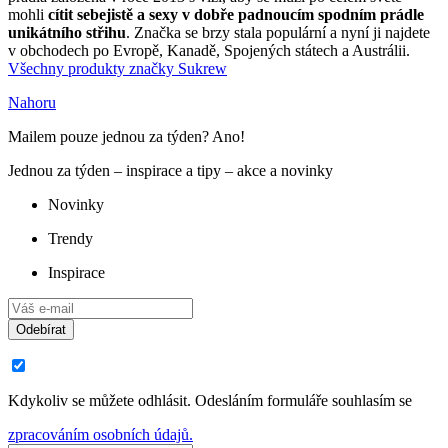
mohli
cítit sebejistě a sexy v dobře padnoucím spodním prádle
unikátního střihu
. Značka se brzy stala populární a nyní ji najdete
v obchodech po Evropě, Kanadě, Spojených státech a Austrálii.
Všechny produkty značky Sukrew
Nahoru
Mailem pouze jednou za týden? Ano!
Jednou za týden – inspirace a tipy – akce a novinky
Novinky
Trendy
Inspirace
Odebírat
Kdykoliv se můžete odhlásit. Odesláním formuláře souhlasím se
zpracováním osobních údajů.