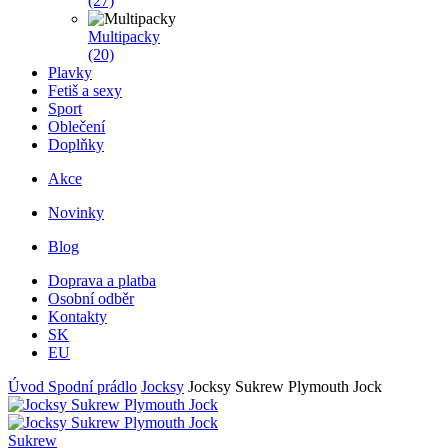
(27)
Multipacky
(20)
Plavky
Fetiš a sexy
Sport
Oblečení
Doplňky
Akce
Novinky
Blog
Doprava a platba
Osobní odběr
Kontakty
SK
EU
Úvod
Spodní prádlo
Jocksy
Jocksy Sukrew Plymouth Jock
Sukrew