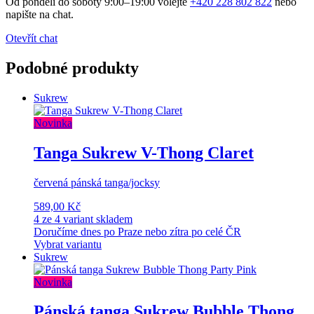
Od pondělí do soboty 9:00–19:00 volejte
+420 228 802 822
nebo
napište na chat.
Otevřít chat
Podobné produkty
Sukrew
Novinka
Tanga Sukrew V-Thong Claret
červená pánská tanga/jocksy
589,00 Kč
4 ze 4 variant skladem
Doručíme dnes po Praze nebo zítra po celé ČR
Vybrat variantu
Sukrew
Novinka
Pánská tanga Sukrew Bubble Thong