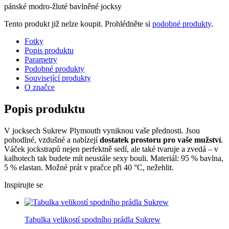
pánské modro-žluté bavlněné jocksy
Tento produkt již nelze koupit. Prohlédněte si
podobné produkty
.
Fotky
Popis produktu
Parametry
Podobné produkty
Související produkty
O značce
Popis produktu
V jocksech Sukrew Plymouth vyniknou vaše přednosti. Jsou
pohodlné, vzdušné a nabízejí
dostatek prostoru pro vaše mužství
.
Váček jockstrapů nejen perfektně sedí, ale také tvaruje a zvedá – v
kalhotech tak budete mít neustále sexy bouli. Materiál: 95 % bavlna,
5 % elastan. Možné prát v pračce při 40 °C, nežehlit.
Inspirujte se
Tabulka velikostí spodního prádla Sukrew