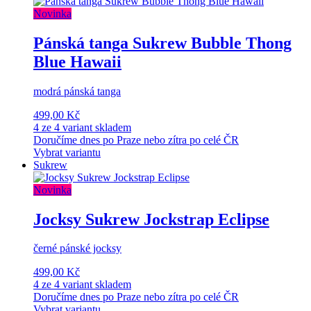
Novinka
Pánská tanga Sukrew Bubble Thong
Blue Hawaii
modrá pánská tanga
499,00 Kč
4 ze 4 variant skladem
Doručíme dnes po Praze nebo zítra po celé ČR
Vybrat variantu
Sukrew
Novinka
Jocksy Sukrew Jockstrap Eclipse
černé pánské jocksy
499,00 Kč
4 ze 4 variant skladem
Doručíme dnes po Praze nebo zítra po celé ČR
Vybrat variantu