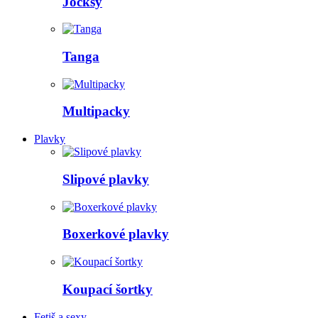
Jocksy
Tanga
Multipacky
Plavky
Slipové plavky
Boxerkové plavky
Koupací šortky
Fetiš a sexy