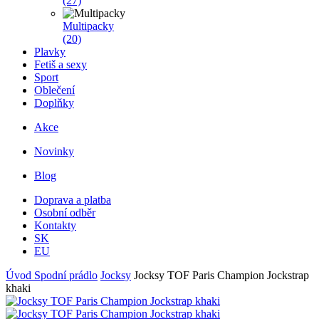
(27)
Multipacky
(20)
Plavky
Fetiš a sexy
Sport
Oblečení
Doplňky
Akce
Novinky
Blog
Doprava a platba
Osobní odběr
Kontakty
SK
EU
Úvod
Spodní prádlo
Jocksy
Jocksy TOF Paris Champion Jockstrap
khaki