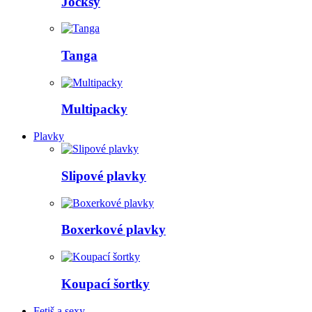
Jocksy
Tanga
Multipacky
Plavky
Slipové plavky
Boxerkové plavky
Koupací šortky
Fetiš a sexy