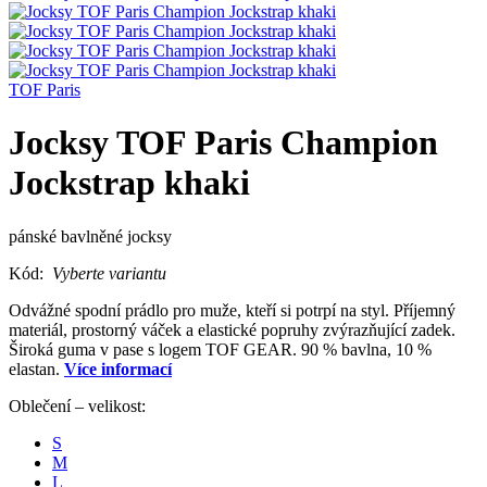
TOF Paris
Jocksy TOF Paris Champion
Jockstrap khaki
pánské bavlněné jocksy
Kód:
Vyberte variantu
Odvážné spodní prádlo pro muže, kteří si potrpí na styl. Příjemný
materiál, prostorný váček a elastické popruhy zvýrazňující zadek.
Široká guma v pase s logem TOF GEAR. 90 % bavlna, 10 %
elastan.
Více informací
Oblečení – velikost:
S
M
L