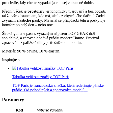
pro chvíle, kdy chcete vypadat (a cítit se) zatraceně dobře.
Přední váček je
prostorný
, ergonomicky tvarovaný a bez podšití,
takže vše zůstane tam, kde má, ale bez zbytečného tlačení. Zadek
zvýrazní
elastické pásky
. Materiál se přizpůsobí tělu a poskytuje
komfort po celý den – nebo noc.
Široká guma v pase s výrazným nápisem TOF GEAR drží
spolehlivě, a zároveň dodává prádlu moderní šmrnc. Precizní
zpracování z pařížské dílny je třešničkou na dortu.
Materiál: 90 % bavlna, 10 % elastan.
Inspirujte se
Tabulka velikostí značky TOF Paris
TOF Paris je francouzská značka, která redefinuje pánské
prádlo. Od pohodlných a sportovních modelů...
Parametry
Kód
Vyberte variantu