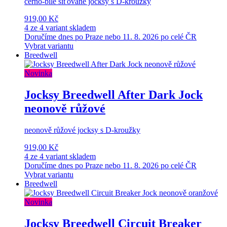
černo-bílé síťované jocksy s D-kroužky
919,00 Kč
4 ze 4 variant skladem
Doručíme dnes po Praze nebo 11. 8. 2026 po celé ČR
Vybrat variantu
Breedwell
Novinka
Jocksy Breedwell After Dark Jock
neonově růžové
neonově růžové jocksy s D-kroužky
919,00 Kč
4 ze 4 variant skladem
Doručíme dnes po Praze nebo 11. 8. 2026 po celé ČR
Vybrat variantu
Breedwell
Novinka
Jocksy Breedwell Circuit Breaker