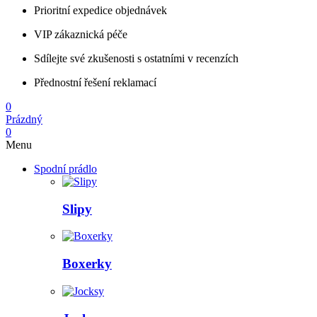
Prioritní expedice objednávek
VIP zákaznická péče
Sdílejte své zkušenosti s ostatními v recenzích
Přednostní řešení reklamací
0
Prázdný
0
Menu
Spodní prádlo
Slipy
Boxerky