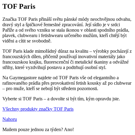
TOF Paris
Značka TOF Paris přináší světu pánské módy neochvějnou odvahu,
dravý styl a špičkové řemeslné zpracování. Její sídlo je v srdci
Paříže a od svého vzniku se stala ikonou v oblasti spodního prádla,
plavek, clubwearu i fetishwearu určeného mužům, kteří chtějí být
viděni a cítit se svobodně.
TOF Paris klade mimořádný důraz na kvalitu – výrobky pocházejí z
francouzských dílen, přičemž používají inovativní materiály jako
francouzskou krajku, fluorescenční či metalické tkaniny a odvážné
střihy, které vyzdvihují postavu a podtrhují osobní styl.
Na Gaymegastore najdete od TOF Paris vše od elegantního a
rafinovaného prádla přes provokativní fetish kousky až po clubwear
– pro muže, kteří se nebojí být středem pozornosti.
Vyberte si TOF Paris – a dovolte si být tím, kým opravdu jste.
Všechny produkty značky TOF Paris
Nahoru
Mailem pouze jednou za týden? Ano!