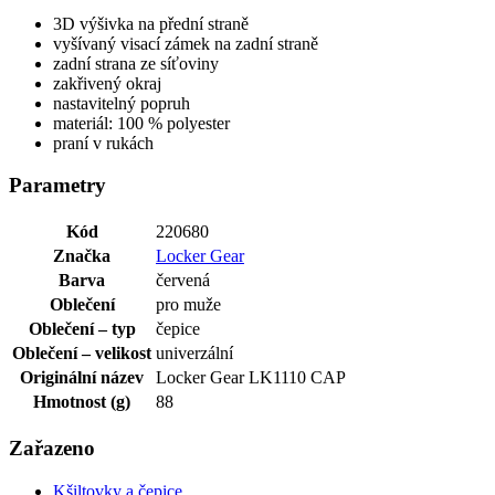
3D výšivka na přední straně
vyšívaný visací zámek na zadní straně
zadní strana ze síťoviny
zakřivený okraj
nastavitelný popruh
materiál: 100 % polyester
praní v rukách
Parametry
Kód
220680
Značka
Locker Gear
Barva
červená
Oblečení
pro muže
Oblečení – typ
čepice
Oblečení – velikost
univerzální
Originální název
Locker Gear LK1110 CAP
Hmotnost (g)
88
Zařazeno
Kšiltovky a čepice