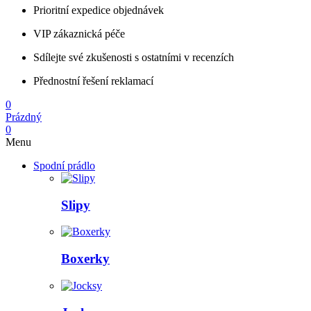
Prioritní expedice objednávek
VIP zákaznická péče
Sdílejte své zkušenosti s ostatními v recenzích
Přednostní řešení reklamací
0
Prázdný
0
Menu
Spodní prádlo
Slipy
Boxerky