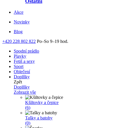
Ostatní
Akce
Novinky
Blog
+420 228 802 822
Po–So 9–19 hod.
Spodní prádlo
Plavky
Fetiš a sexy
Sport
Oblečení
Doplňky
Zpět
Doplňky
Zobrazit vše
Kšiltovky a čepice
(6)
Tašky a batohy
(0)