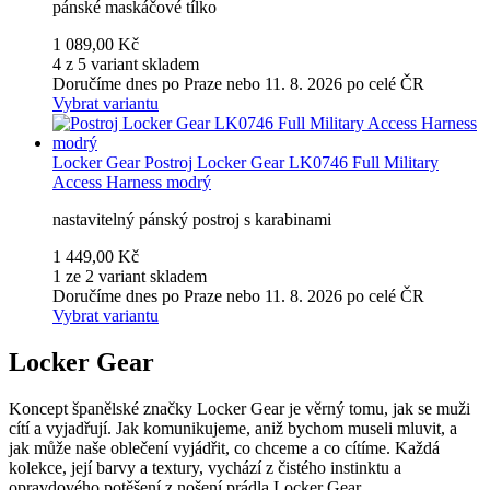
pánské maskáčové tílko
1 089,00 Kč
4 z 5 variant skladem
Doručíme dnes po Praze nebo 11. 8. 2026 po celé ČR
Vybrat variantu
Locker Gear
Postroj Locker Gear LK0746 Full Military
Access Harness modrý
nastavitelný pánský postroj s karabinami
1 449,00 Kč
1 ze 2 variant skladem
Doručíme dnes po Praze nebo 11. 8. 2026 po celé ČR
Vybrat variantu
Locker Gear
Koncept španělské značky Locker Gear je věrný tomu, jak se muži
cítí a vyjadřují. Jak komunikujeme, aniž bychom museli mluvit, a
jak může naše oblečení vyjádřit, co chceme a co cítíme. Každá
kolekce, její barvy a textury, vychází z čistého instinktu a
opravdového potěšení z nošení prádla Locker Gear.