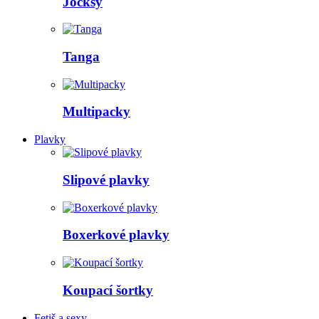
Jocksy
Tanga
Multipacky
Plavky
Slipové plavky
Boxerkové plavky
Koupací šortky
Fetiš a sexy