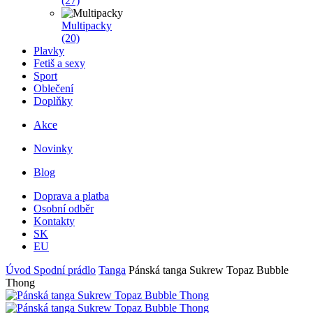
(27)
Multipacky
(20)
Plavky
Fetiš a sexy
Sport
Oblečení
Doplňky
Akce
Novinky
Blog
Doprava a platba
Osobní odběr
Kontakty
SK
EU
Úvod
Spodní prádlo
Tanga
Pánská tanga Sukrew Topaz Bubble
Thong