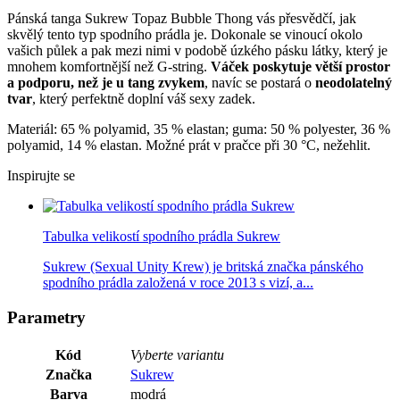
Pánská tanga Sukrew Topaz Bubble Thong vás přesvědčí, jak
skvělý tento typ spodního prádla je. Dokonale se vinoucí okolo
vašich půlek a pak mezi nimi v podobě úzkého pásku látky, který je
mnohem komfortnější než G-string.
Váček poskytuje větší prostor
a podporu, než je u tang zvykem
, navíc se postará o
neodolatelný
tvar
, který perfektně doplní váš sexy zadek.
Materiál: 65 % polyamid, 35 % elastan; guma: 50 % polyester, 36 %
polyamid, 14 % elastan. Možné prát v pračce při 30 °C, nežehlit.
Inspirujte se
Tabulka velikostí spodního prádla Sukrew
Sukrew (Sexual Unity Krew) je britská značka pánského
spodního prádla založená v roce 2013 s vizí, a...
Parametry
Kód
Vyberte variantu
Značka
Sukrew
Barva
modrá