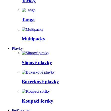
Jocksy
Tanga
Multipacky
Plavky
Slipové plavky
Boxerkové plavky
Koupací šortky
Fetiš a sexy