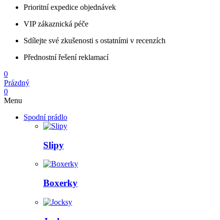
Prioritní expedice objednávek
VIP zákaznická péče
Sdílejte své zkušenosti s ostatními v recenzích
Přednostní řešení reklamací
0
Prázdný
0
Menu
Spodní prádlo
Slipy
Boxerky