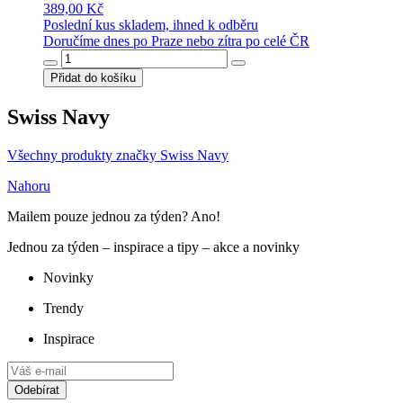
389,00 Kč
Poslední kus skladem, ihned k odběru
Doručíme dnes po Praze nebo zítra po celé ČR
Přidat do košíku
Swiss Navy
Všechny produkty značky Swiss Navy
Nahoru
Mailem pouze jednou za týden? Ano!
Jednou za týden – inspirace a tipy – akce a novinky
Novinky
Trendy
Inspirace
Odebírat