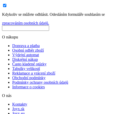
Kdykoliv se můžete odhlásit. Odesláním formuláře souhlasím se
zpracováním osobních údajů.
O nákupu
Doprava a platba
Osobní odběr zboží
Výdejní automat
Diskrétní nákup
Často kladené otázky
Tabulky velikostí
Reklamace a vrácení zboží
Obchodní podmínky
Podmínky ochrany osobních údajů
Informace o cookies
O nás
Kontakty
Joyx.sk
Joyx.eu