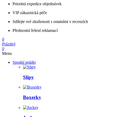
Prioritní expedice objednávek
VIP zákaznická péče
Sdílejte své zkušenosti s ostatními v recenzích
Přednostní řešení reklamací
0
Prázdný
0
Menu
Spodní prádlo
Slipy
Boxerky