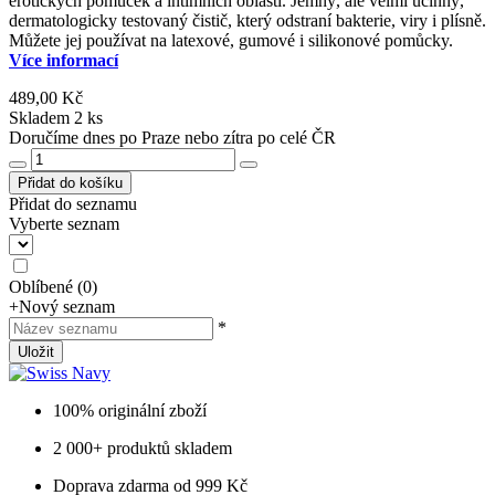
erotických pomůcek a intimních oblastí. Jemný, ale velmi účinný,
dermatologicky testovaný čistič, který odstraní bakterie, viry i plísně.
Můžete jej používat na latexové, gumové i silikonové pomůcky.
Více informací
489,00 Kč
Skladem 2 ks
Doručíme dnes po Praze nebo zítra po celé ČR
Přidat do košíku
Přidat do seznamu
Vyberte seznam
Oblíbené
(
0
)
+
Nový seznam
*
Uložit
100% originální zboží
2 000+ produktů skladem
Doprava zdarma od 999 Kč