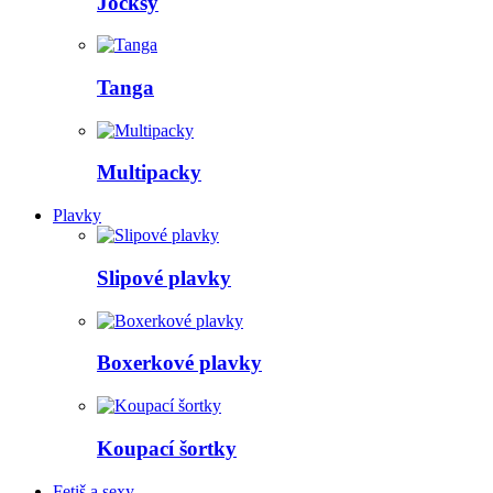
Jocksy
Tanga
Multipacky
Plavky
Slipové plavky
Boxerkové plavky
Koupací šortky
Fetiš a sexy