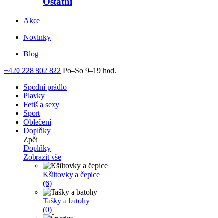
Ostatní
Akce
Novinky
Blog
+420 228 802 822
Po–So 9–19 hod.
Spodní prádlo
Plavky
Fetiš a sexy
Sport
Oblečení
Doplňky
Zpět
Doplňky
Zobrazit vše
Kšiltovky a čepice
(6)
Tašky a batohy
(0)