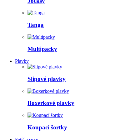
Jocksy
Tanga
Multipacky
Plavky
Slipové plavky
Boxerkové plavky
Koupací šortky
Fetiš a sexy