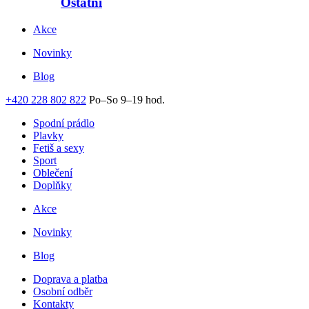
Ostatní
Akce
Novinky
Blog
+420 228 802 822
Po–So 9–19 hod.
Spodní prádlo
Plavky
Fetiš a sexy
Sport
Oblečení
Doplňky
Akce
Novinky
Blog
Doprava a platba
Osobní odběr
Kontakty