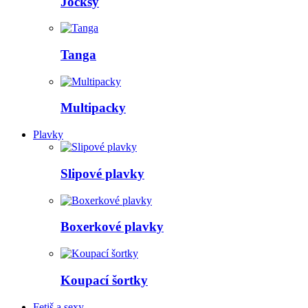
Jocksy
Tanga
Multipacky
Plavky
Slipové plavky
Boxerkové plavky
Koupací šortky
Fetiš a sexy