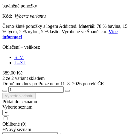
bavlněné ponožky
Kód:
Vyberte variantu
Černo-žluté ponožky s logem Addicted. Materiál: 78 % bavlna, 15
% lycra, 2 % nylon, 5 % lastic. Vyrobené ve Španělsku.
Více
informací
Oblečení – velikost:
S–M
L–XL
389,00 Kč
2 ze 2 variant skladem
Doručíme dnes po Praze nebo 11. 8. 2026 po celé ČR
Vyberte variantu
Přidat do seznamu
Vyberte seznam
Oblíbené
(
0
)
+
Nový seznam