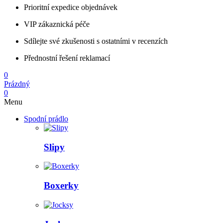
Prioritní expedice objednávek
VIP zákaznická péče
Sdílejte své zkušenosti s ostatními v recenzích
Přednostní řešení reklamací
0
Prázdný
0
Menu
Spodní prádlo
Slipy
Boxerky