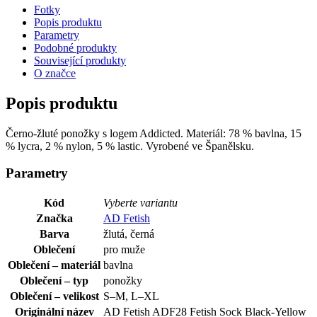
Fotky
Popis produktu
Parametry
Podobné produkty
Související produkty
O značce
Popis produktu
Černo-žluté ponožky s logem Addicted. Materiál: 78 % bavlna, 15
% lycra, 2 % nylon, 5 % lastic. Vyrobené ve Španělsku.
Parametry
Kód
Vyberte variantu
Značka
AD Fetish
Barva
žlutá, černá
Oblečení
pro muže
Oblečení – materiál
bavlna
Oblečení – typ
ponožky
Oblečení – velikost
S–M, L–XL
Originální název
AD Fetish ADF28 Fetish Sock Black-Yellow