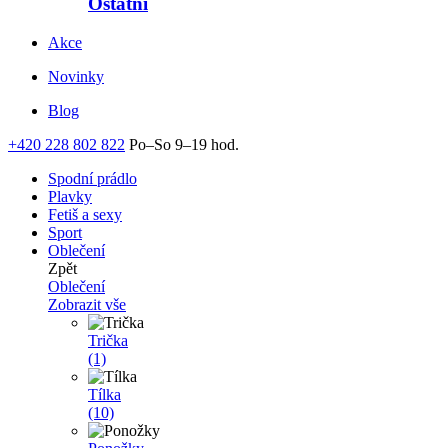
Ostatní
Akce
Novinky
Blog
+420 228 802 822
Po–So 9–19 hod.
Spodní prádlo
Plavky
Fetiš a sexy
Sport
Oblečení
Zpět
Oblečení
Zobrazit vše
Trička
(1)
Tílka
(10)