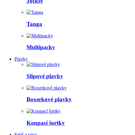
Jocksy
Tanga
Multipacky
Plavky
Slipové plavky
Boxerkové plavky
Koupací šortky
Fetiš a sexy