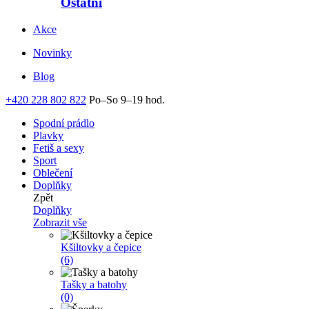
Ostatní
Akce
Novinky
Blog
+420 228 802 822
Po–So 9–19 hod.
Spodní prádlo
Plavky
Fetiš a sexy
Sport
Oblečení
Doplňky
Zpět
Doplňky
Zobrazit vše
Kšiltovky a čepice
(6)
Tašky a batohy
(0)