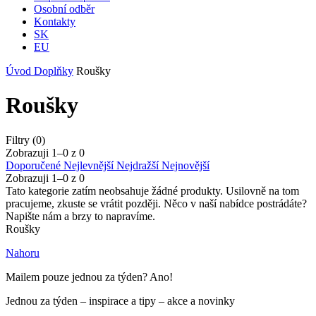
Osobní odběr
Kontakty
SK
EU
Úvod
Doplňky
Roušky
Roušky
Filtry (0)
Zobrazuji 1–
0
z
0
Doporučené
Nejlevnější
Nejdražší
Nejnovější
Zobrazuji 1–
0
z
0
Tato kategorie zatím neobsahuje žádné produkty. Usilovně na tom
pracujeme, zkuste se vrátit později. Něco v naší nabídce postrádáte?
Napište nám a brzy to napravíme.
Roušky
Nahoru
Mailem pouze jednou za týden? Ano!
Jednou za týden – inspirace a tipy – akce a novinky