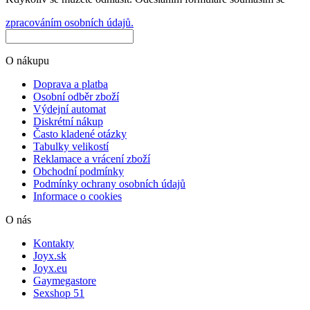
zpracováním osobních údajů.
O nákupu
Doprava a platba
Osobní odběr zboží
Výdejní automat
Diskrétní nákup
Často kladené otázky
Tabulky velikostí
Reklamace a vrácení zboží
Obchodní podmínky
Podmínky ochrany osobních údajů
Informace o cookies
O nás
Kontakty
Joyx.sk
Joyx.eu
Gaymegastore
Sexshop 51