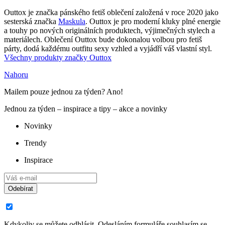
Outtox je značka pánského fetiš oblečení založená v roce 2020 jako
sesterská značka
Maskula
. Outtox je pro moderní kluky plné energie
a touhy po nových originálních produktech, výjimečných stylech a
materiálech. Oblečení Outtox bude dokonalou volbou pro fetiš
párty, dodá každému outfitu sexy vzhled a vyjádří váš vlastní styl.
Všechny produkty značky Outtox
Nahoru
Mailem pouze jednou za týden? Ano!
Jednou za týden – inspirace a tipy – akce a novinky
Novinky
Trendy
Inspirace
Odebírat
Kdykoliv se můžete odhlásit. Odesláním formuláře souhlasím se