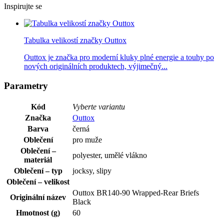
Inspirujte se
Tabulka velikostí značky Outtox
Outtox je značka pro moderní kluky plné energie a touhy po
nových originálních produktech, výjimečný...
Parametry
Kód
Vyberte variantu
Značka
Outtox
Barva
černá
Oblečení
pro muže
Oblečení –
polyester, umělé vlákno
materiál
Oblečení – typ
jocksy, slipy
Oblečení – velikost
Outtox BR140-90 Wrapped-Rear Briefs
Originální název
Black
Hmotnost (g)
60