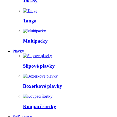
Jocksy
Tanga
Multipacky
Plavky
Slipové plavky
Boxerkové plavky
Koupací šortky
Fetiš a sexy