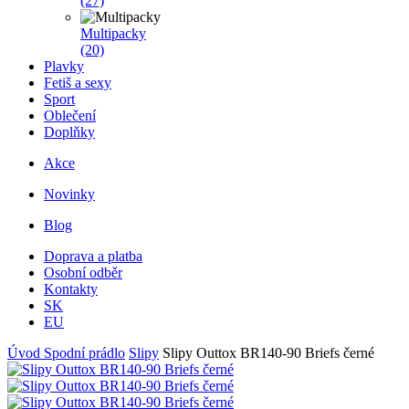
(27)
Multipacky
(20)
Plavky
Fetiš a sexy
Sport
Oblečení
Doplňky
Akce
Novinky
Blog
Doprava a platba
Osobní odběr
Kontakty
SK
EU
Úvod
Spodní prádlo
Slipy
Slipy Outtox BR140-90 Briefs černé