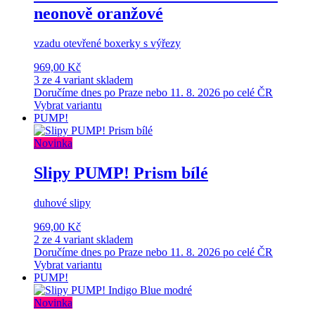
neonově oranžové
vzadu otevřené boxerky s výřezy
969,00 Kč
3 ze 4 variant skladem
Doručíme dnes po Praze nebo 11. 8. 2026 po celé ČR
Vybrat variantu
PUMP!
Novinka
Slipy PUMP! Prism bílé
duhové slipy
969,00 Kč
2 ze 4 variant skladem
Doručíme dnes po Praze nebo 11. 8. 2026 po celé ČR
Vybrat variantu
PUMP!
Novinka