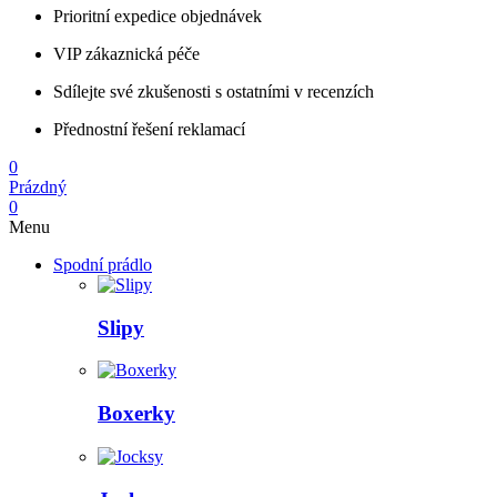
Prioritní expedice objednávek
VIP zákaznická péče
Sdílejte své zkušenosti s ostatními v recenzích
Přednostní řešení reklamací
0
Prázdný
0
Menu
Spodní prádlo
Slipy
Boxerky