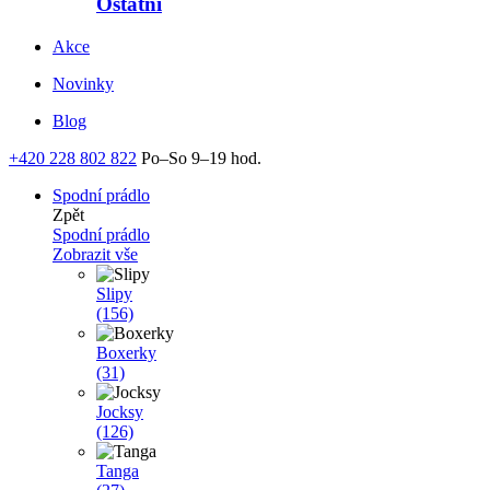
Ostatní
Akce
Novinky
Blog
+420 228 802 822
Po–So 9–19 hod.
Spodní prádlo
Zpět
Spodní prádlo
Zobrazit vše
Slipy
(156)
Boxerky
(31)
Jocksy
(126)
Tanga