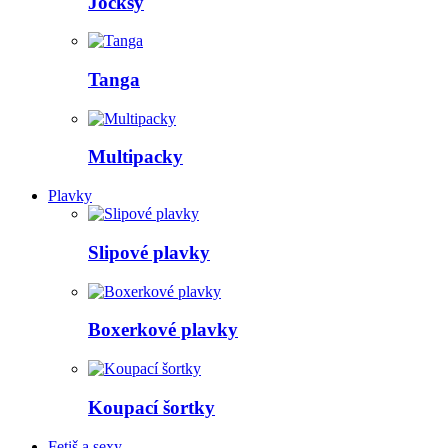
Jocksy
Tanga
Multipacky
Plavky
Slipové plavky
Boxerkové plavky
Koupací šortky
Fetiš a sexy