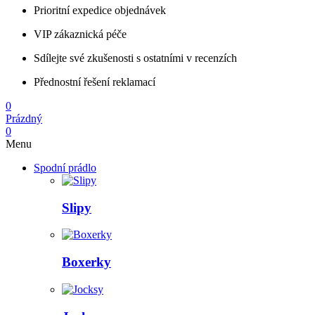
Prioritní expedice objednávek
VIP zákaznická péče
Sdílejte své zkušenosti s ostatními v recenzích
Přednostní řešení reklamací
0
Prázdný
0
Menu
Spodní prádlo
Slipy
Boxerky