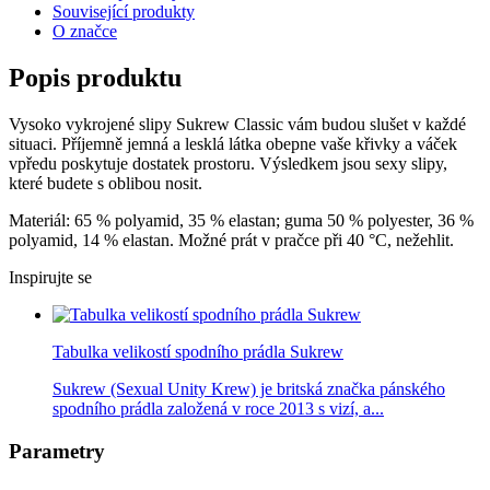
Související produkty
O značce
Popis produktu
Vysoko vykrojené slipy Sukrew Classic vám budou slušet v každé
situaci. Příjemně jemná a lesklá látka obepne vaše křivky a váček
vpředu poskytuje dostatek prostoru. Výsledkem jsou sexy slipy,
které budete s oblibou nosit.
Materiál: 65 % polyamid, 35 % elastan; guma 50 % polyester, 36 %
polyamid, 14 % elastan. Možné prát v pračce při 40 °C, nežehlit.
Inspirujte se
Tabulka velikostí spodního prádla Sukrew
Sukrew (Sexual Unity Krew) je britská značka pánského
spodního prádla založená v roce 2013 s vizí, a...
Parametry