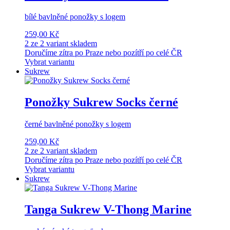
bílé bavlněné ponožky s logem
259,00 Kč
2 ze 2 variant skladem
Doručíme zítra po Praze nebo pozítří po celé ČR
Vybrat variantu
Sukrew
Ponožky Sukrew Socks černé
černé bavlněné ponožky s logem
259,00 Kč
2 ze 2 variant skladem
Doručíme zítra po Praze nebo pozítří po celé ČR
Vybrat variantu
Sukrew
Tanga Sukrew V-Thong Marine