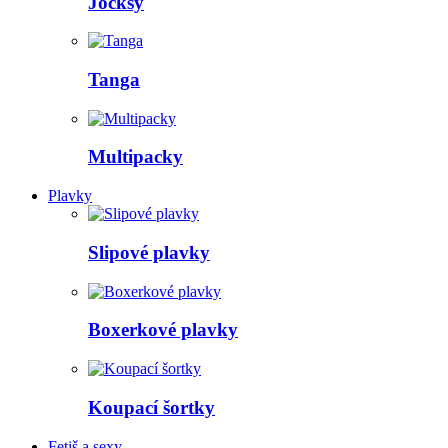
Jocksy
Tanga
Multipacky
Plavky
Slipové plavky
Boxerkové plavky
Koupací šortky
Fetiš a sexy