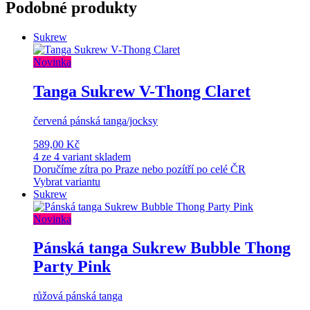
Podobné produkty
Sukrew
Novinka
Tanga Sukrew V-Thong Claret
červená pánská tanga/jocksy
589,00 Kč
4 ze 4 variant skladem
Doručíme zítra po Praze nebo pozítří po celé ČR
Vybrat variantu
Sukrew
Novinka
Pánská tanga Sukrew Bubble Thong
Party Pink
růžová pánská tanga