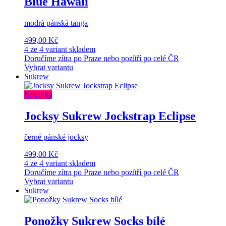
Blue Hawaii
modrá pánská tanga
499,00 Kč
4 ze 4 variant skladem
Doručíme zítra po Praze nebo pozítří po celé ČR
Vybrat variantu
Sukrew
Novinka
Jocksy Sukrew Jockstrap Eclipse
černé pánské jocksy
499,00 Kč
4 ze 4 variant skladem
Doručíme zítra po Praze nebo pozítří po celé ČR
Vybrat variantu
Sukrew
Ponožky Sukrew Socks bílé