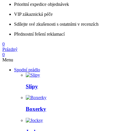
Prioritní expedice objednávek
VIP zákaznická péče
Sdílejte své zkušenosti s ostatními v recenzích
Přednostní řešení reklamací
0
Prázdný
0
Menu
Spodní prádlo
Slipy
Boxerky