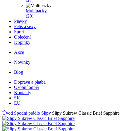
(27)
Multipacky
(20)
Plavky
Fetiš a sexy
Sport
Oblečení
Doplňky
Akce
Novinky
Blog
Doprava a platba
Osobní odběr
Kontakty
SK
EU
Úvod
Spodní prádlo
Slipy
Slipy Sukrew Classic Brief Sapphire