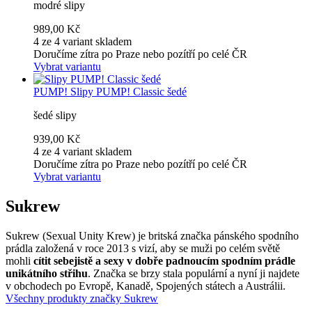
modré slipy
989,00 Kč
4 ze 4 variant skladem
Doručíme zítra po Praze nebo pozítří po celé ČR
Vybrat variantu
PUMP!
Slipy PUMP! Classic šedé
šedé slipy
939,00 Kč
4 ze 4 variant skladem
Doručíme zítra po Praze nebo pozítří po celé ČR
Vybrat variantu
Sukrew
Sukrew (Sexual Unity Krew) je britská značka pánského spodního
prádla založená v roce 2013 s vizí, aby se muži po celém světě
mohli
cítit sebejistě a sexy v dobře padnoucím spodním prádle
unikátního střihu
. Značka se brzy stala populární a nyní ji najdete
v obchodech po Evropě, Kanadě, Spojených státech a Austrálii.
Všechny produkty značky Sukrew