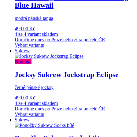
Blue Hawaii
modrá pánská tanga
499,00 Kč
4 ze 4 variant skladem
Doručíme dnes po Praze nebo zítra po celé ČR
Vybrat variantu
Sukrew
Novinka
Jocksy Sukrew Jockstrap Eclipse
černé pánské jocksy
499,00 Kč
4 ze 4 variant skladem
Doručíme dnes po Praze nebo zítra po celé ČR
Vybrat variantu
Sukrew