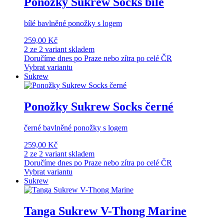
Ponožky Sukrew Socks bílé
bílé bavlněné ponožky s logem
259,00 Kč
2 ze 2 variant skladem
Doručíme dnes po Praze nebo zítra po celé ČR
Vybrat variantu
Sukrew
Ponožky Sukrew Socks černé
černé bavlněné ponožky s logem
259,00 Kč
2 ze 2 variant skladem
Doručíme dnes po Praze nebo zítra po celé ČR
Vybrat variantu
Sukrew
Tanga Sukrew V-Thong Marine