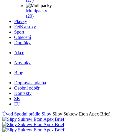
(27)
Multipacky
(20)
Plavky
Fetiš a sexy
Sport
Oblečení
Doplňky
Akce
Novinky
Blog
Doprava a platba
Osobní odběr
Kontakty
SK
EU
Úvod
Spodní prádlo
Slipy
Slipy Sukrew Eton Apex Brief