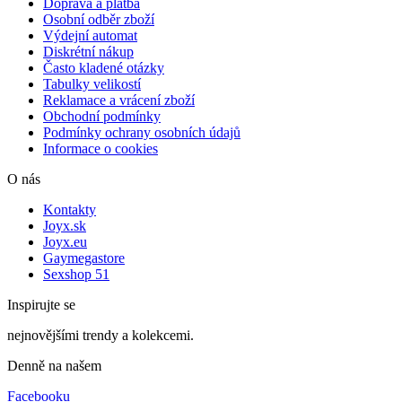
Doprava a platba
Osobní odběr zboží
Výdejní automat
Diskrétní nákup
Často kladené otázky
Tabulky velikostí
Reklamace a vrácení zboží
Obchodní podmínky
Podmínky ochrany osobních údajů
Informace o cookies
O nás
Kontakty
Joyx.sk
Joyx.eu
Gaymegastore
Sexshop 51
Inspirujte se
nejnovějšími trendy a kolekcemi.
Denně na našem
Facebooku