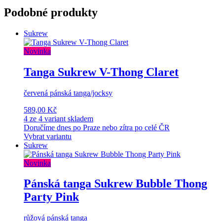
Podobné produkty
Sukrew
Novinka
Tanga Sukrew V-Thong Claret
červená pánská tanga/jocksy
589,00 Kč
4 ze 4 variant skladem
Doručíme dnes po Praze nebo zítra po celé ČR
Vybrat variantu
Sukrew
Novinka
Pánská tanga Sukrew Bubble Thong
Party Pink
růžová pánská tanga