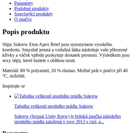
Parametry
Podobné produkty
Související produkty
O značce
Popis produktu
Slipy Sukrew Eton Apex Brief jsou synonymem vysokého
komfortu. Smyslně jemná a vzdušná látka následuje vaše přirozené
křivky a váček vpředu poskytuje dostatek prostoru. Výsledkem jsou
sexy slipy, které budete s oblibou nosit.
Materiál: 80 % polyamid, 20 % elastan. Možné prát v pračce při 40
°C, nežehlit.
Inspirujte se
Tabulka velikostí spodního prádla Sukrew
Sukrew (Sexual Unity Krew) je britská značka pánského
spodního prádla založená v roce 2013 s vizí, a...