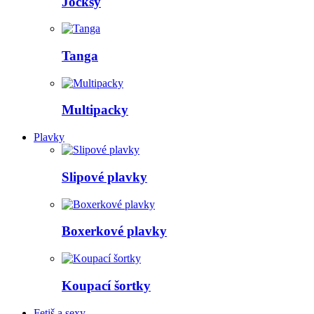
Jocksy
Tanga
Multipacky
Plavky
Slipové plavky
Boxerkové plavky
Koupací šortky
Fetiš a sexy