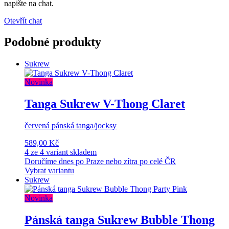
napište na chat.
Otevřít chat
Podobné produkty
Sukrew
Novinka
Tanga Sukrew V-Thong Claret
červená pánská tanga/jocksy
589,00 Kč
4 ze 4 variant skladem
Doručíme dnes po Praze nebo zítra po celé ČR
Vybrat variantu
Sukrew
Novinka
Pánská tanga Sukrew Bubble Thong