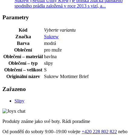
Sukrew (Sexual Unity Krew) je britská značka pánského
spodního prádla založená v roce 2013 s vizí, a...
Parametry
Kód
Vyberte variantu
Značka
Sukrew
Barva
modrá
Oblečení
pro muže
Oblečení – materiál
bavlna
Oblečení – typ
slipy
Oblečení – velikost
S
Originální název
Sukrew Mortimer Brief
Zařazeno
Slipy
Produkty známe jako své boty. Rádi poradíme
Od pondělí do soboty 9:00–19:00 volejte
+420 228 802 822
nebo