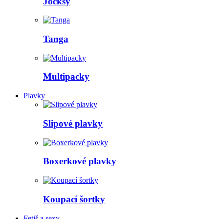
Jocksy
Tanga
Multipacky
Plavky
Slipové plavky
Boxerkové plavky
Koupací šortky
Fetiš a sexy