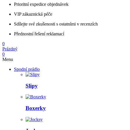
Prioritní expedice objednávek
VIP zákaznická péče
Sdílejte své zkušenosti s ostatními v recenzích
Přednostní řešení reklamací
0
Prázdný
0
Menu
Spodní prádlo
Slipy
Boxerky