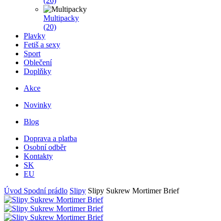
(26)
Multipacky
(20)
Plavky
Fetiš a sexy
Sport
Oblečení
Doplňky
Akce
Novinky
Blog
Doprava a platba
Osobní odběr
Kontakty
SK
EU
Úvod
Spodní prádlo
Slipy
Slipy Sukrew Mortimer Brief