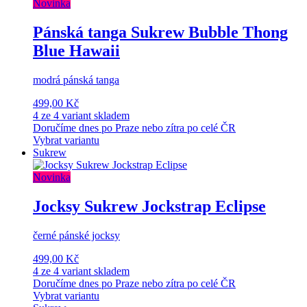
Novinka
Pánská tanga Sukrew Bubble Thong
Blue Hawaii
modrá pánská tanga
499,00 Kč
4 ze 4 variant skladem
Doručíme dnes po Praze nebo zítra po celé ČR
Vybrat variantu
Sukrew
Novinka
Jocksy Sukrew Jockstrap Eclipse
černé pánské jocksy
499,00 Kč
4 ze 4 variant skladem
Doručíme dnes po Praze nebo zítra po celé ČR
Vybrat variantu