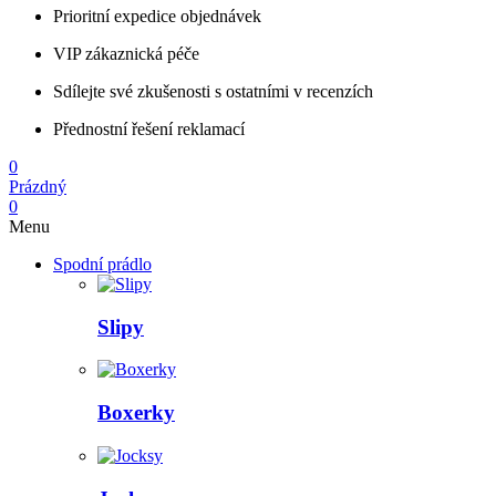
Prioritní expedice objednávek
VIP zákaznická péče
Sdílejte své zkušenosti s ostatními v recenzích
Přednostní řešení reklamací
0
Prázdný
0
Menu
Spodní prádlo
Slipy
Boxerky