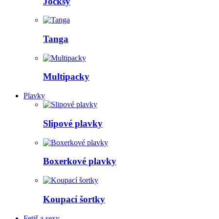
Jocksy
Tanga
Multipacky
Plavky
Slipové plavky
Boxerkové plavky
Koupací šortky
Fetiš a sexy