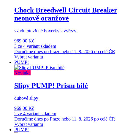
Chock Breedwell Circuit Breaker
neonově oranžové
vzadu otevřené boxerky s výřezy
969,00 Kč
3 ze 4 variant skladem
Doručíme dnes po Praze nebo 11. 8. 2026 po celé ČR
Vybrat variantu
PUMP!
Novinka
Slipy PUMP! Prism bílé
duhové slipy
969,00 Kč
2 ze 4 variant skladem
Doručíme dnes po Praze nebo 11. 8. 2026 po celé ČR
Vybrat variantu
PUMP!