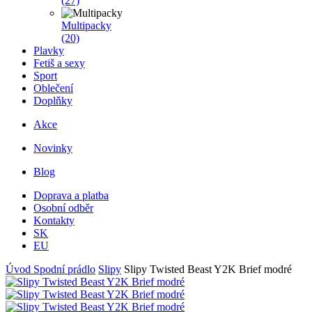
(27)
Multipacky
(20)
Plavky
Fetiš a sexy
Sport
Oblečení
Doplňky
Akce
Novinky
Blog
Doprava a platba
Osobní odběr
Kontakty
SK
EU
Úvod
Spodní prádlo
Slipy
Slipy Twisted Beast Y2K Brief modré