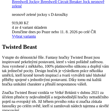
Breedwell
Jocksy Breedwell Circuit Breaker Jock neonově
zelené
neonově zelené jocksy s D-kroužky
919,00 Kč
4 ze 4 variant skladem
Doručíme dnes po Praze nebo 11. 8. 2026 po celé ČR
Vybrat variantu
Twisted Beast
Vstupte do démonické říše. Fantasy hračky Twisted Beast jsou
inspirované pekelnými postavami, které s vámi pořádně zatřesou.
Jsou vyrobené z měkkého, 100% platinového silikonu a dopřejí vám
tak jedinečné pocity. Design hraček je výsledkem práce několika
umělců, kteří kromě kreseb inspirací a tvarů vytvářeli také hluboké
příběhy spojené s jednotlivými postavami. Díky tomu má každá
hračka unikátní charakter a přináší nespoutanou vášeň.
Značka Twisted Beast vznikla ve Velké Británii v dubnu 2021 za
účelem přinést ty nejkvalitnější a nejpohodlnější hračky netradičního
pojetí na evropský trh. Již během prvního roku si značka získala
fanoušky po celém světě, kteří si zamilovali nádech tajemna a skvělé
zpracování.