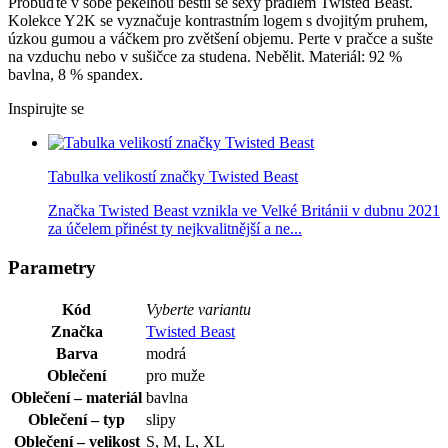
Probuďte v sobě pekelnou bestii se sexy prádlem Twisted Beast.
Kolekce Y2K se vyznačuje kontrastním logem s dvojitým pruhem,
úzkou gumou a váčkem pro zvětšení objemu. Perte v pračce a sušte
na vzduchu nebo v sušičce za studena. Nebělit. Materiál: 92 %
bavlna, 8 % spandex.
Inspirujte se
Tabulka velikostí značky Twisted Beast
Značka Twisted Beast vznikla ve Velké Británii v dubnu 2021
za účelem přinést ty nejkvalitnější a ne...
Parametry
Kód
Vyberte variantu
Značka
Twisted Beast
Barva
modrá
Oblečení
pro muže
Oblečení – materiál
bavlna
Oblečení – typ
slipy
Oblečení – velikost
S, M, L, XL