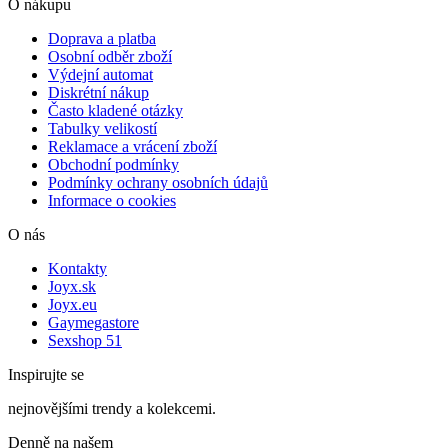
O nákupu
Doprava a platba
Osobní odběr zboží
Výdejní automat
Diskrétní nákup
Často kladené otázky
Tabulky velikostí
Reklamace a vrácení zboží
Obchodní podmínky
Podmínky ochrany osobních údajů
Informace o cookies
O nás
Kontakty
Joyx.sk
Joyx.eu
Gaymegastore
Sexshop 51
Inspirujte se
nejnovějšími trendy a kolekcemi.
Denně na našem