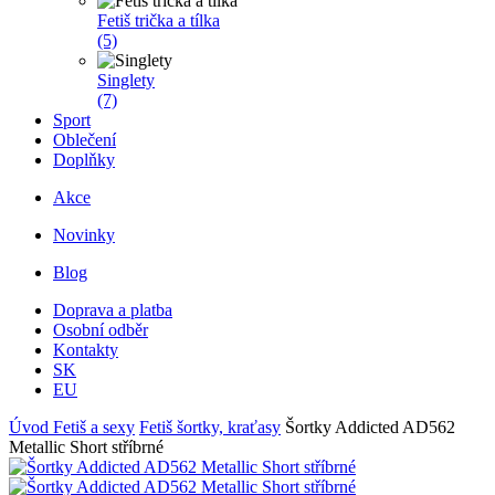
Fetiš trička a tílka
(5)
Singlety
(7)
Sport
Oblečení
Doplňky
Akce
Novinky
Blog
Doprava a platba
Osobní odběr
Kontakty
SK
EU
Úvod
Fetiš a sexy
Fetiš šortky, kraťasy
Šortky Addicted AD562
Metallic Short stříbrné