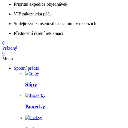
Prioritní expedice objednávek
VIP zákaznická péče
Sdílejte své zkušenosti s ostatními v recenzích
Přednostní řešení reklamací
0
Prázdný
0
Menu
Spodní prádlo
Slipy
Boxerky