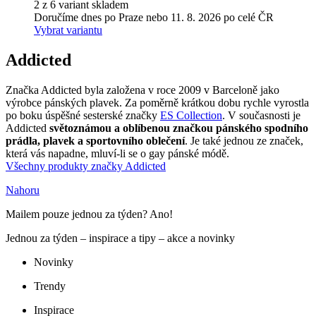
2 z 6 variant skladem
Doručíme dnes po Praze nebo 11. 8. 2026 po celé ČR
Vybrat variantu
Addicted
Značka Addicted byla založena v roce 2009 v Barceloně jako
výrobce pánských plavek. Za poměrně krátkou dobu rychle vyrostla
po boku úspěšné sesterské značky
ES Collection
. V současnosti je
Addicted
světoznámou a oblíbenou značkou pánského spodního
prádla, plavek a sportovního oblečení
. Je také jednou ze značek,
která vás napadne, mluví-li se o gay pánské módě.
Všechny produkty značky Addicted
Nahoru
Mailem pouze jednou za týden? Ano!
Jednou za týden – inspirace a tipy – akce a novinky
Novinky
Trendy
Inspirace