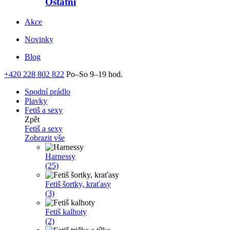
Ostatní
Akce
Novinky
Blog
+420 228 802 822
Po–So 9–19 hod.
Spodní prádlo
Plavky
Fetiš a sexy
Zpět
Fetiš a sexy
Zobrazit vše
Harnessy
(25)
Fetiš šortky, kraťasy
(3)
Fetiš kalhoty
(2)