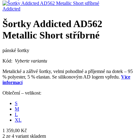
Addicted
Šortky Addicted AD562
Metallic Short stříbrné
pánské šortky
Kód:
Vyberte variantu
Metalické a zářivé šortky, velmi pohodlné a příjemné na dotek – 95
% polyester, 5 % elastan. Se silikonovým AD logem vpředu.
Více
informací
Oblečení – velikost:
S
M
L
XL
1 359,00 Kč
2 ze 4 variant skladem