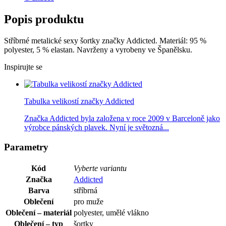
Popis produktu
Stříbrné metalické sexy šortky značky Addicted. Materiál: 95 %
polyester, 5 % elastan. Navrženy a vyrobeny ve Španělsku.
Inspirujte se
Tabulka velikostí značky Addicted
Značka Addicted byla založena v roce 2009 v Barceloně jako
výrobce pánských plavek. Nyní je světozná...
Parametry
Kód
Vyberte variantu
Značka
Addicted
Barva
stříbrná
Oblečení
pro muže
Oblečení – materiál
polyester, umělé vlákno
Oblečení – typ
šortky