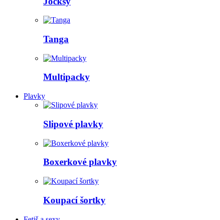
Jocksy
Tanga
Multipacky
Plavky
Slipové plavky
Boxerkové plavky
Koupací šortky
Fetiš a sexy