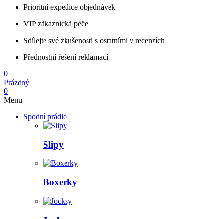
Prioritní expedice objednávek
VIP zákaznická péče
Sdílejte své zkušenosti s ostatními v recenzích
Přednostní řešení reklamací
0
Prázdný
0
Menu
Spodní prádlo
Slipy
Boxerky