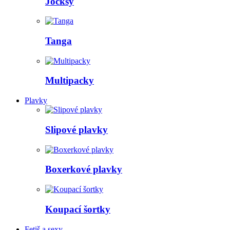
Jocksy
Tanga
Multipacky
Plavky
Slipové plavky
Boxerkové plavky
Koupací šortky
Fetiš a sexy