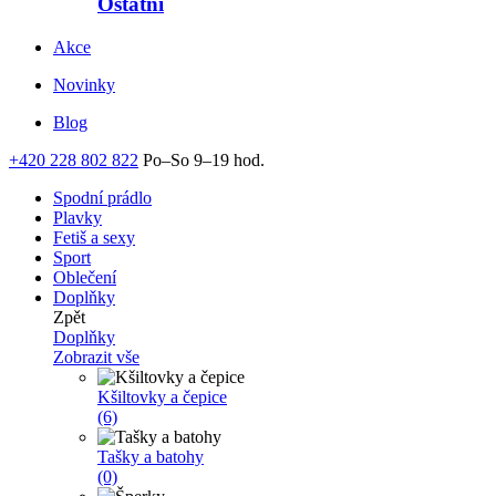
Ostatní
Akce
Novinky
Blog
+420 228 802 822
Po–So 9–19 hod.
Spodní prádlo
Plavky
Fetiš a sexy
Sport
Oblečení
Doplňky
Zpět
Doplňky
Zobrazit vše
Kšiltovky a čepice
(6)
Tašky a batohy
(0)