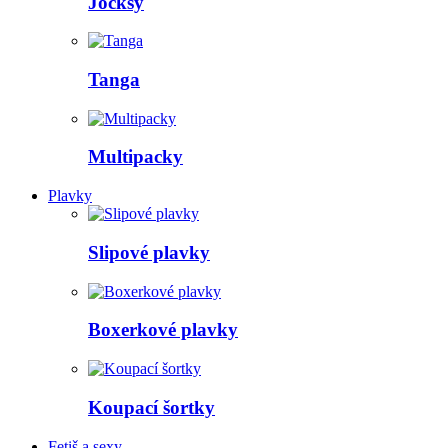
Jocksy
Tanga
Multipacky
Plavky
Slipové plavky
Boxerkové plavky
Koupací šortky
Fetiš a sexy