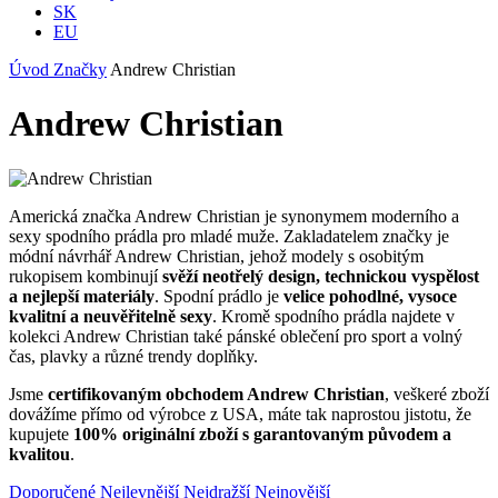
SK
EU
Úvod
Značky
Andrew Christian
Andrew Christian
Americká značka Andrew Christian je synonymem moderního a
sexy spodního prádla pro mladé muže. Zakladatelem značky je
módní návrhář Andrew Christian, jehož modely s osobitým
rukopisem kombinují
svěží neotřelý design, technickou vyspělost
a nejlepší materiály
. Spodní prádlo je
velice pohodlné, vysoce
kvalitní a neuvěřitelně sexy
. Kromě spodního prádla najdete v
kolekci Andrew Christian také pánské oblečení pro sport a volný
čas, plavky a různé trendy doplňky.
Jsme
certifikovaným obchodem Andrew Christian
, veškeré zboží
dovážíme přímo od výrobce z USA, máte tak naprostou jistotu, že
kupujete
100% originální zboží s garantovaným původem a
kvalitou
.
Doporučené
Nejlevnější
Nejdražší
Nejnovější