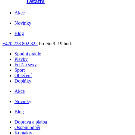
Ostatní
Akce
Novinky
Blog
+420 228 802 822
Po–So 9–19 hod.
Spodní prádlo
Plavky
Fetiš a sexy
Sport
Oblečení
Doplňky
Akce
Novinky
Blog
Doprava a platba
Osobní odběr
Kontakty