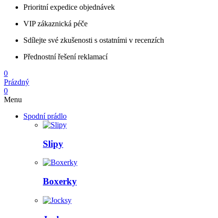
Prioritní expedice objednávek
VIP zákaznická péče
Sdílejte své zkušenosti s ostatními v recenzích
Přednostní řešení reklamací
0
Prázdný
0
Menu
Spodní prádlo
Slipy
Boxerky