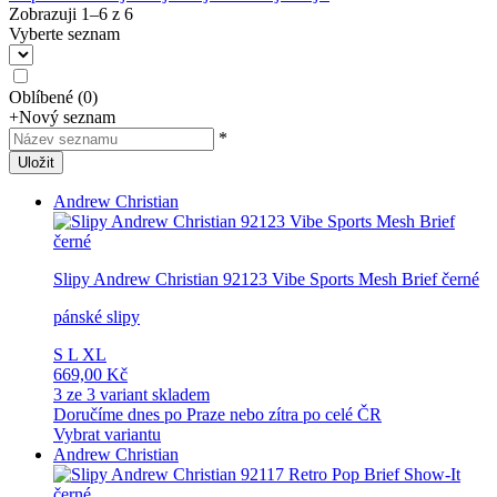
Zobrazuji 1–
6
z
6
Vyberte seznam
Oblíbené
(
0
)
+
Nový seznam
*
Uložit
Andrew Christian
Slipy Andrew Christian 92123 Vibe Sports Mesh Brief černé
pánské slipy
S
L
XL
669,00 Kč
3 ze 3 variant skladem
Doručíme dnes po Praze nebo zítra po celé ČR
Vybrat variantu
Andrew Christian