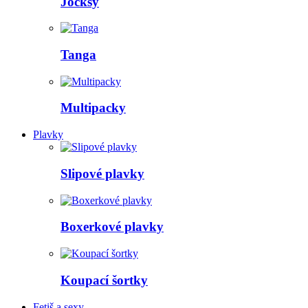
Jocksy
Tanga
Multipacky
Plavky
Slipové plavky
Boxerkové plavky
Koupací šortky
Fetiš a sexy