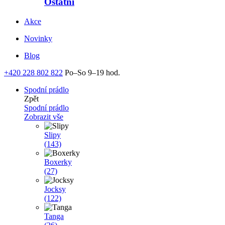
Ostatní
Akce
Novinky
Blog
+420 228 802 822
Po–So 9–19 hod.
Spodní prádlo
Zpět
Spodní prádlo
Zobrazit vše
Slipy
(143)
Boxerky
(27)
Jocksy
(122)
Tanga