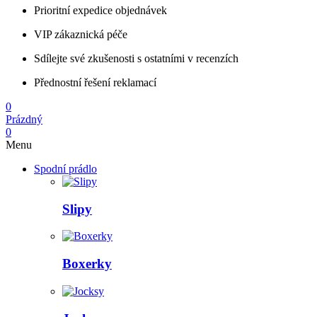
Prioritní expedice objednávek
VIP zákaznická péče
Sdílejte své zkušenosti s ostatními v recenzích
Přednostní řešení reklamací
0
Prázdný
0
Menu
Spodní prádlo
Slipy
Boxerky