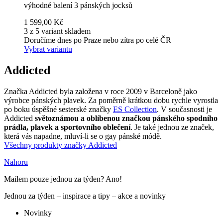
výhodné balení 3 pánských jocksů
1 599,00 Kč
3 z 5 variant skladem
Doručíme dnes po Praze nebo zítra po celé ČR
Vybrat variantu
Addicted
Značka Addicted byla založena v roce 2009 v Barceloně jako
výrobce pánských plavek. Za poměrně krátkou dobu rychle vyrostla
po boku úspěšné sesterské značky
ES Collection
. V současnosti je
Addicted
světoznámou a oblíbenou značkou pánského spodního
prádla, plavek a sportovního oblečení
. Je také jednou ze značek,
která vás napadne, mluví-li se o gay pánské módě.
Všechny produkty značky Addicted
Nahoru
Mailem pouze jednou za týden? Ano!
Jednou za týden – inspirace a tipy – akce a novinky
Novinky