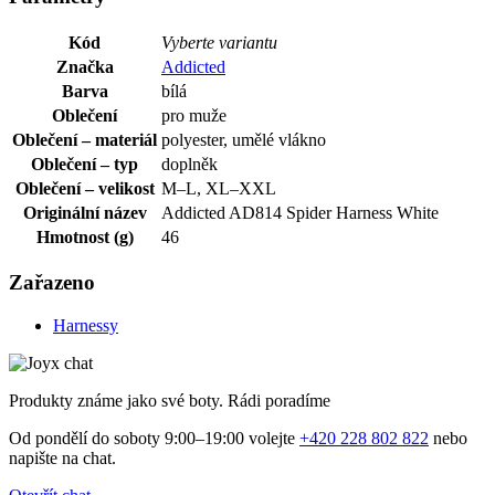
Kód
Vyberte variantu
Značka
Addicted
Barva
bílá
Oblečení
pro muže
Oblečení – materiál
polyester, umělé vlákno
Oblečení – typ
doplněk
Oblečení – velikost
M–L, XL–XXL
Originální název
Addicted AD814 Spider Harness White
Hmotnost (g)
46
Zařazeno
Harnessy
Produkty známe jako své boty. Rádi poradíme
Od pondělí do soboty 9:00–19:00 volejte
+420 228 802 822
nebo
napište na chat.