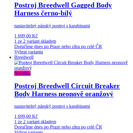
Postroj Breedwell Gagged Body
Harness černo-bílý
nastavitelný pánský postroj s karabinami
1 699,00 Kč
1 ze 2 variant skladem
Doručíme dnes po Praze nebo zítra po celé ČR
Vybrat variantu
Breedwell
Novinka
Postroj Breedwell Circuit Breaker
Body Harness neonově oranžový
nastavitelný pánský postroj s karabinami
1 699,00 Kč
1 ze 2 variant skladem
Doručíme dnes po Praze nebo zítra po celé ČR
Vybrat variantu