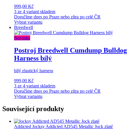
999,00 Kč
3 ze 4 variant skladem
Doručíme dnes po Praze nebo zítra po celé ČR
Vybrat variantu
Breedwell
Novinka
Postroj Breedwell Cumdump Bulldog
Harness bílý
bílý elastický harness
999,00 Kč
3 ze 4 variant skladem
Doručíme dnes po Praze nebo zítra po celé ČR
Vybrat variantu
Související produkty
Addicted
Jocksy Addicted AD545 Metallic Jock zlaté