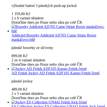
výhodné balení 3 pánských push-up jocksů
1 359,00 Kč
2 z 6 variant skladem
Doručíme dnes po Praze nebo zítra po celé ČR
Addicted
Boxerky Addicted AD765 Camo Stripe Boxer
maskáčovo-bílé
pánské boxerky ze síťoviny
899,00 Kč
2 ze 4 variant skladem
Doručíme dnes po Praze nebo zítra po celé ČR
AD Fetish
Jocksy AD Fetish ADF105 Kango Fetish černé
pánské jocksy
489,00 Kč
2 z 5 variant skladem
Doručíme dnes po Praze nebo zítra po celé ČR
ES Collection
Jocksy ES Collection UN442 Fetish Jock černé