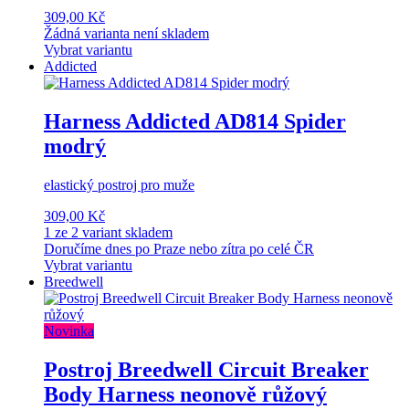
309,00 Kč
Žádná varianta není skladem
Vybrat variantu
Addicted
Harness Addicted AD814 Spider
modrý
elastický postroj pro muže
309,00 Kč
1 ze 2 variant skladem
Doručíme dnes po Praze nebo zítra po celé ČR
Vybrat variantu
Breedwell
Novinka
Postroj Breedwell Circuit Breaker
Body Harness neonově růžový