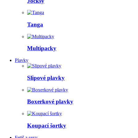
Jocksy
Tanga
Multipacky
Plavky
Slipové plavky
Boxerkové plavky
Koupací šortky
Fetiš a sexy