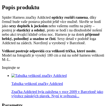
Popis produktu
Spider Harness značky Addicted
opticky rozšíří ramena
, díky
čemuž bude vaše postava působit ještě více mužně. Skvěle se hodí
jako
sexy doplněk k jocksům
nebo vašemu outfitu na párty –
postroj je
elastický a odolný
, proto se hodí i na dlouhodobé nošení
nebo akci trvající klidně celou noc. Harness je na dotek
příjemně
hebký, pohodlný a snadno se čistí
. Sexy detail v podobě loga
Addicted na zádech. Navržený a vyrobený v Barceloně.
Velikost postroje odpovídá cca velikosti trička, které nosíte.
Model na fotografii je vysoký 180 cm a má na sobě harness velikosti
M–L.
Inspirujte se
Tabulka velikostí značky Addicted
Značka Addicted byla založena v roce 2009 v Barceloně jako
výrobce pánských plavek. Nyní je světozná...
Parametry