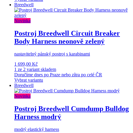
Breedwell
Novinka
Postroj Breedwell Circuit Breaker
Body Harness neonově zelený
nastavitelný pánský postroj s karabinami
1 699,00 Kč
1 ze 2 variant skladem
Doručíme dnes po Praze nebo zítra po celé ČR
Vybrat variantu
Breedwell
Novinka
Postroj Breedwell Cumdump Bulldog
Harness modrý
modrý elastický harness