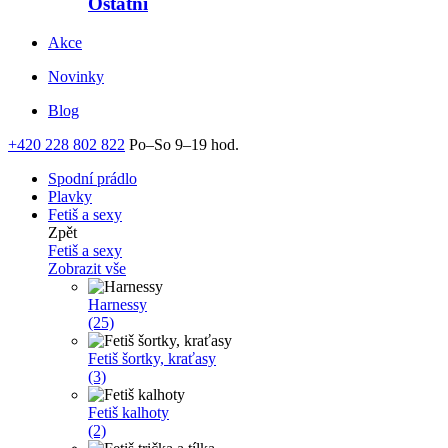
Ostatní
Akce
Novinky
Blog
+420 228 802 822
Po–So 9–19 hod.
Spodní prádlo
Plavky
Fetiš a sexy
Zpět
Fetiš a sexy
Zobrazit vše
Harnessy
(25)
Fetiš šortky, kraťasy
(3)
Fetiš kalhoty
(2)