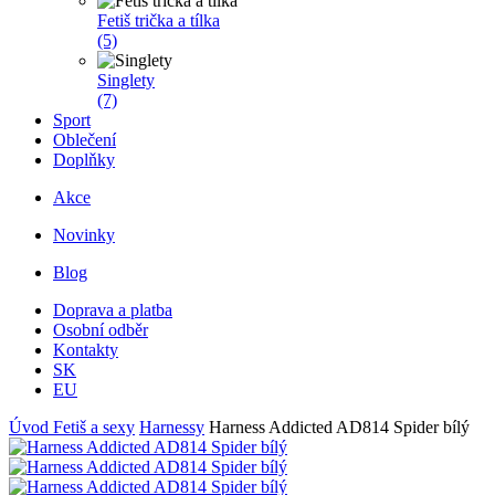
Fetiš trička a tílka
(5)
Singlety
(7)
Sport
Oblečení
Doplňky
Akce
Novinky
Blog
Doprava a platba
Osobní odběr
Kontakty
SK
EU
Úvod
Fetiš a sexy
Harnessy
Harness Addicted AD814 Spider bílý