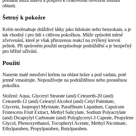
pomáhá snížit únavu a přispívá k celkovému osvěžení intimní
oblasti.
Šetrný k pokožce
Krém neobsahuje dráždivé látky jako lidokain nebo benzokain, a je
tak vhodný i pro lidi s citlivou pokožkou. Může způsobit mírné
zčervenání, které je však přirozenou reakcí na zvýšený krevní
průtok. Při správném použití nezpůsobuje podráždění a je bezpečný
pro běžné užívání.
Použití
Naneste malé množství krému na oblast hráze a pod varlata, poté
jemně vmasírujte. Nepoužívejte na podrážděnou nebo poraněnou
pokožku.
Složení: Aqua, Glyceryl Stearate (and) Ceteareth-20 (and)
Ceteareth-12 (and) Cetearyl Alcohol (and) Cetyl Palmitate,
Glycerin, Isopropyl Myristate, Paraffinum Liquidum, Capsicum
Frutescens Fruit Extract, Methyl Salicylate, Sodium Polyacrylate
(and) Dicaprylyl Carbonate (and) Polyglyceryl-3 Caprate, Propylene
Glycol, Phenoxyethanol, Tocopheryl Acetate, Methyl Nicotinate,
Ethylparaben, Propylparaben, Butylparaben.