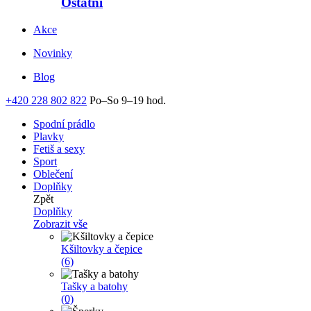
Ostatní
Akce
Novinky
Blog
+420 228 802 822
Po–So 9–19 hod.
Spodní prádlo
Plavky
Fetiš a sexy
Sport
Oblečení
Doplňky
Zpět
Doplňky
Zobrazit vše
Kšiltovky a čepice
(6)
Tašky a batohy
(0)