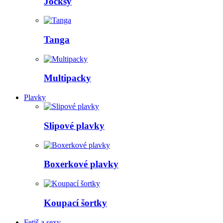
Jocksy
Tanga
Multipacky
Plavky
Slipové plavky
Boxerkové plavky
Koupací šortky
Fetiš a sexy