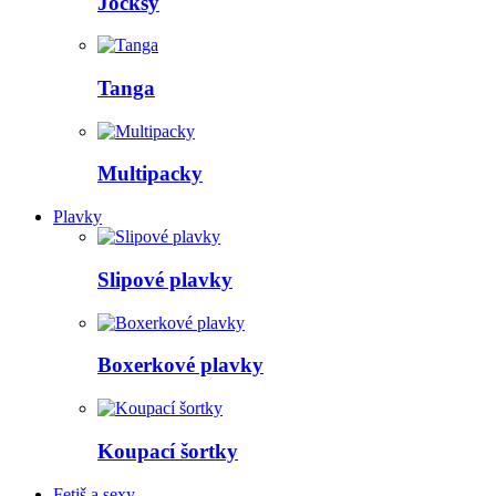
Jocksy
Tanga
Multipacky
Plavky
Slipové plavky
Boxerkové plavky
Koupací šortky
Fetiš a sexy