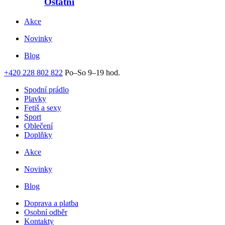
Ostatní
Akce
Novinky
Blog
+420 228 802 822
Po–So 9–19 hod.
Spodní prádlo
Plavky
Fetiš a sexy
Sport
Oblečení
Doplňky
Akce
Novinky
Blog
Doprava a platba
Osobní odběr
Kontakty