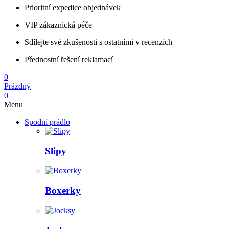
Prioritní expedice objednávek
VIP zákaznická péče
Sdílejte své zkušenosti s ostatními v recenzích
Přednostní řešení reklamací
0
Prázdný
0
Menu
Spodní prádlo
Slipy
Boxerky