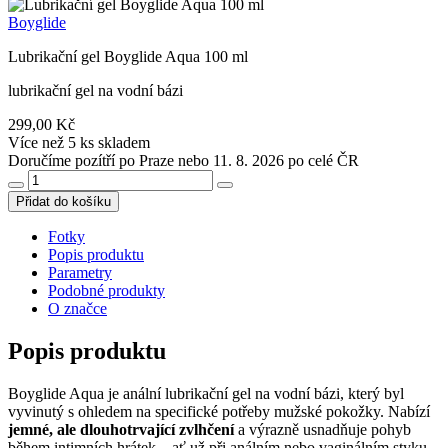
Boyglide
Lubrikační gel Boyglide Aqua 100 ml
lubrikační gel na vodní bázi
299,00 Kč
Více než 5 ks skladem
Doručíme pozítří po Praze nebo 11. 8. 2026 po celé ČR
Přidat do košíku
Fotky
Popis produktu
Parametry
Podobné produkty
O značce
Popis produktu
Boyglide Aqua je anální lubrikační gel na vodní bázi, který byl
vyvinutý s ohledem na specifické potřeby mužské pokožky. Nabízí
jemné, ale dlouhotrvající zvlhčení
a výrazně usnadňuje pohyb
během intimních hrátek – ať už při análním nebo vaginálním styku.