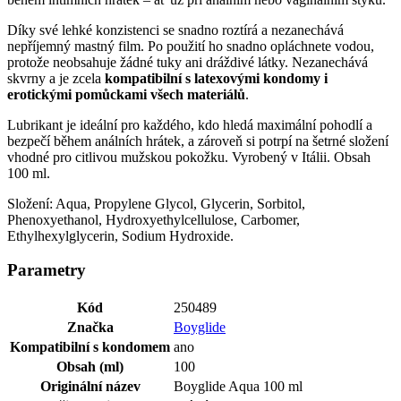
Díky své lehké konzistenci se snadno roztírá a nezanechává
nepříjemný mastný film. Po použití ho snadno opláchnete vodou,
protože neobsahuje žádné tuky ani dráždivé látky. Nezanechává
skvrny a je zcela
kompatibilní s latexovými kondomy i
erotickými pomůckami všech materiálů
.
Lubrikant je ideální pro každého, kdo hledá maximální pohodlí a
bezpečí během análních hrátek, a zároveň si potrpí na šetrné složení
vhodné pro citlivou mužskou pokožku. Vyrobený v Itálii. Obsah
100 ml.
Složení: Aqua, Propylene Glycol, Glycerin, Sorbitol,
Phenoxyethanol, Hydroxyethylcellulose, Carbomer,
Ethylhexylglycerin, Sodium Hydroxide.
Parametry
Kód
250489
Značka
Boyglide
Kompatibilní s kondomem
ano
Obsah (ml)
100
Originální název
Boyglide Aqua 100 ml