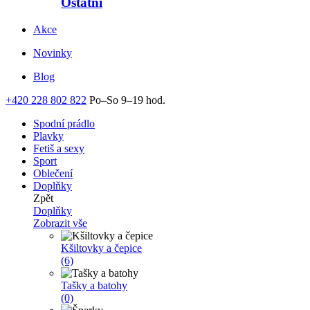
Ostatní
Akce
Novinky
Blog
+420 228 802 822
Po–So 9–19 hod.
Spodní prádlo
Plavky
Fetiš a sexy
Sport
Oblečení
Doplňky
Zpět
Doplňky
Zobrazit vše
Kšiltovky a čepice
(6)
Tašky a batohy
(0)