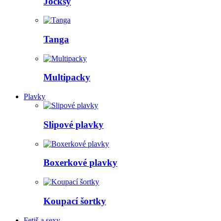
Jocksy
Tanga
Multipacky
Plavky
Slipové plavky
Boxerkové plavky
Koupací šortky
Fetiš a sexy