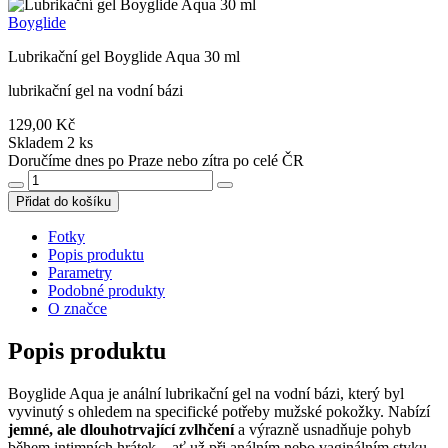
Boyglide
Lubrikační gel Boyglide Aqua 30 ml
lubrikační gel na vodní bázi
129,00 Kč
Skladem 2 ks
Doručíme dnes po Praze nebo zítra po celé ČR
Přidat do košíku
Fotky
Popis produktu
Parametry
Podobné produkty
O značce
Popis produktu
Boyglide Aqua je anální lubrikační gel na vodní bázi, který byl
vyvinutý s ohledem na specifické potřeby mužské pokožky. Nabízí
jemné, ale dlouhotrvající zvlhčení
a výrazně usnadňuje pohyb
během intimních hrátek – ať už při análním nebo vaginálním styku.