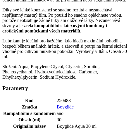
Díky své lehké konzistenci se snadno roztírá a nezanechává
nepříjemný mastný film. Po použití ho snadno opláchnete vodou,
protože neobsahuje žádné tuky ani dráždivé látky. Nezanechává
skvrny a je zcela
kompatibilní s latexovými kondomy i
erotickými pomůckami všech materiálů
.
Lubrikant je ideální pro každého, kdo hledá maximální pohodlí a
bezpečí během análních hrátek, a zároveň si potrpí na šetrné složení
vhodné pro citlivou mužskou pokožku. Vyrobený v Itálii. Obsah 30
ml.
Složení: Aqua, Propylene Glycol, Glycerin, Sorbitol,
Phenoxyethanol, Hydroxyethylcellulose, Carbomer,
Ethylhexylglycerin, Sodium Hydroxide.
Parametry
Kód
250488
Značka
Boyglide
Kompatibilní s kondomem
ano
Obsah (ml)
30
Originální název
Boyglide Aqua 30 ml