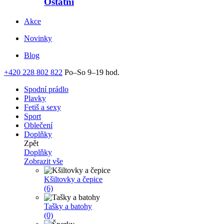
Ostatní
Akce
Novinky
Blog
+420 228 802 822
Po–So 9–19 hod.
Spodní prádlo
Plavky
Fetiš a sexy
Sport
Oblečení
Doplňky
Zpět
Doplňky
Zobrazit vše
Kšiltovky a čepice
(6)
Tašky a batohy
(0)