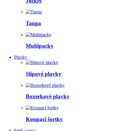
Jocksy
Tanga
Multipacky
Plavky
Slipové plavky
Boxerkové plavky
Koupací šortky
Fetiš a sexy