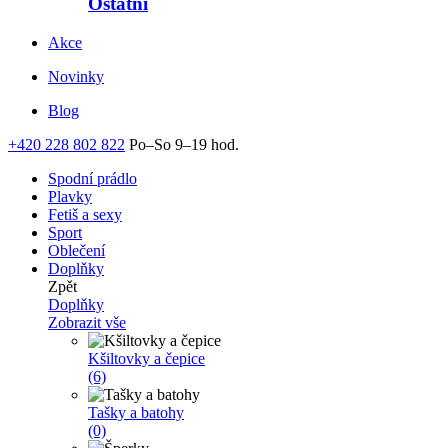
Ostatní
Akce
Novinky
Blog
+420 228 802 822
Po–So 9–19 hod.
Spodní prádlo
Plavky
Fetiš a sexy
Sport
Oblečení
Doplňky
Zpět
Doplňky
Zobrazit vše
Kšiltovky a čepice
(6)
Tašky a batohy
(0)