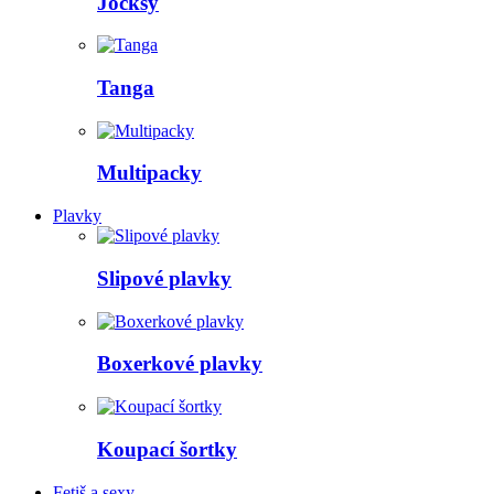
Jocksy
Tanga
Multipacky
Plavky
Slipové plavky
Boxerkové plavky
Koupací šortky
Fetiš a sexy