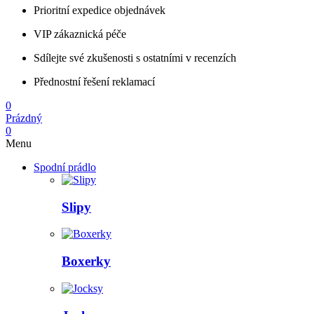
Prioritní expedice objednávek
VIP zákaznická péče
Sdílejte své zkušenosti s ostatními v recenzích
Přednostní řešení reklamací
0
Prázdný
0
Menu
Spodní prádlo
Slipy
Boxerky