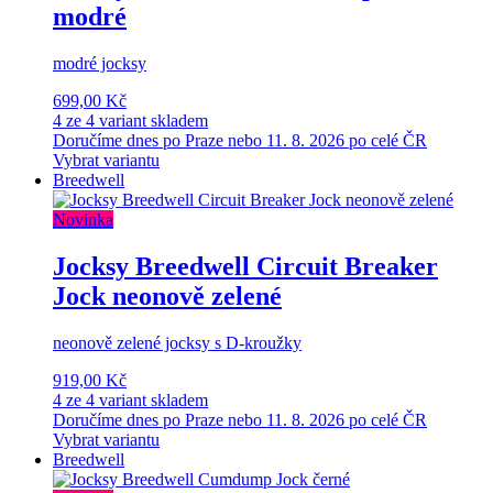
modré
modré jocksy
699,00 Kč
4 ze 4 variant skladem
Doručíme dnes po Praze nebo 11. 8. 2026 po celé ČR
Vybrat variantu
Breedwell
Novinka
Jocksy Breedwell Circuit Breaker
Jock neonově zelené
neonově zelené jocksy s D-kroužky
919,00 Kč
4 ze 4 variant skladem
Doručíme dnes po Praze nebo 11. 8. 2026 po celé ČR
Vybrat variantu
Breedwell