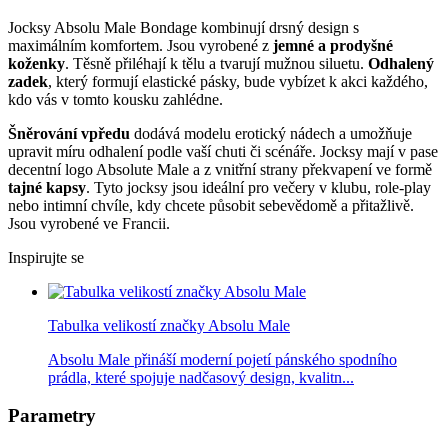
Jocksy Absolu Male Bondage kombinují drsný design s
maximálním komfortem. Jsou vyrobené z
jemné a prodyšné
koženky
. Těsně přiléhají k tělu a tvarují mužnou siluetu.
Odhalený
zadek
, který formují elastické pásky, bude vybízet k akci každého,
kdo vás v tomto kousku zahlédne.
Šněrování vpředu
dodává modelu erotický nádech a umožňuje
upravit míru odhalení podle vaší chuti či scénáře. Jocksy mají v pase
decentní logo Absolute Male a z vnitřní strany překvapení ve formě
tajné kapsy
. Tyto jocksy jsou ideální pro večery v klubu, role-play
nebo intimní chvíle, kdy chcete působit sebevědomě a přitažlivě.
Jsou vyrobené ve Francii.
Inspirujte se
Tabulka velikostí značky Absolu Male
Absolu Male přináší moderní pojetí pánského spodního
prádla, které spojuje nadčasový design, kvalitn...
Parametry