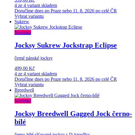
4 ze 4 variant skladem
Doručíme dnes po Praze nebo 11. 8. 2026 po celé ČR
Vybrat variantu
Sukrew
Novinka
Jocksy Sukrew Jockstrap Eclipse
černé pánské jocksy
499,00 Kč
4 ze 4 variant skladem
Doručíme dnes po Praze nebo 11. 8. 2026 po celé ČR
Vybrat variantu
Breedwell
Novinka
Jocksy Breedwell Gagged Jock černo-
bílé
černo-bílé síťované jocksy s D-kroužky