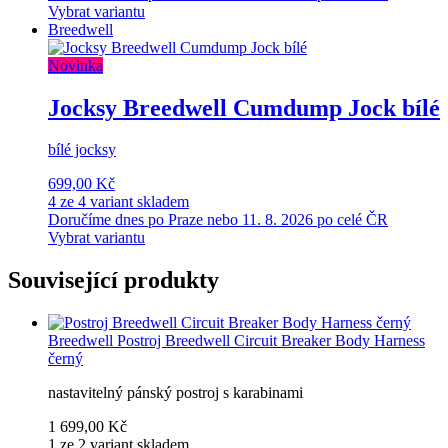
Vybrat variantu
Breedwell
Novinka
Jocksy Breedwell Cumdump Jock bílé
bílé jocksy
699,00 Kč
4 ze 4 variant skladem
Doručíme dnes po Praze nebo 11. 8. 2026 po celé ČR
Vybrat variantu
Související produkty
Breedwell
Postroj Breedwell Circuit Breaker Body Harness
černý
nastavitelný pánský postroj s karabinami
1 699,00 Kč
1 ze 2 variant skladem