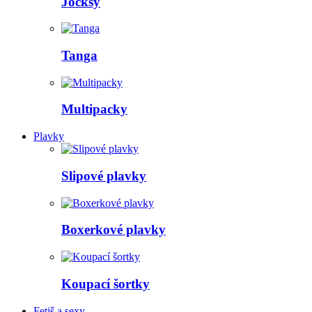
Jocksy
Tanga
Multipacky
Plavky
Slipové plavky
Boxerkové plavky
Koupací šortky
Fetiš a sexy