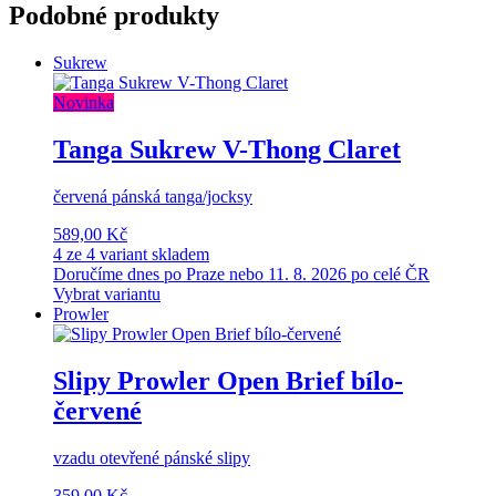
Podobné produkty
Sukrew
Novinka
Tanga Sukrew V-Thong Claret
červená pánská tanga/jocksy
589,00 Kč
4 ze 4 variant skladem
Doručíme dnes po Praze nebo 11. 8. 2026 po celé ČR
Vybrat variantu
Prowler
Slipy Prowler Open Brief bílo-
červené
vzadu otevřené pánské slipy
359,00 Kč