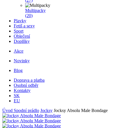
(27)
Multipacky
(20)
Plavky
Fetiš a sexy
Sport
Oblečení
Doplňky
Akce
Novinky
Blog
Doprava a platba
Osobní odběr
Kontakty
SK
EU
Úvod
Spodní prádlo
Jocksy
Jocksy Absolu Male Bondage