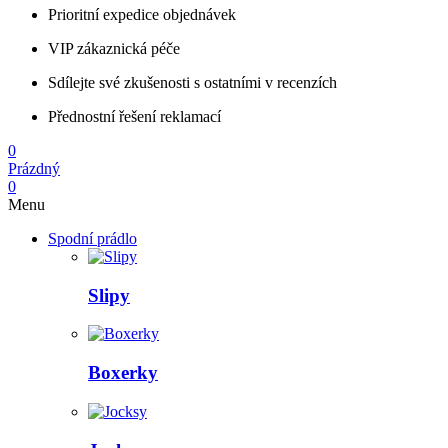
Prioritní expedice objednávek
VIP zákaznická péče
Sdílejte své zkušenosti s ostatními v recenzích
Přednostní řešení reklamací
0
Prázdný
0
Menu
Spodní prádlo
Slipy
Boxerky