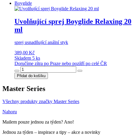
Boyglide
Uvolňující sprej Boyglide Relaxing 20
ml
sprej usnadňující anální styk
389,00 Kč
Skladem 5 ks
Doručíme zítra po Praze nebo pozítří po celé ČR
Přidat do košíku
Master Series
Všechny produkty značky Master Series
Nahoru
Mailem pouze jednou za týden? Ano!
Jednou za týden – inspirace a tipy – akce a novinky