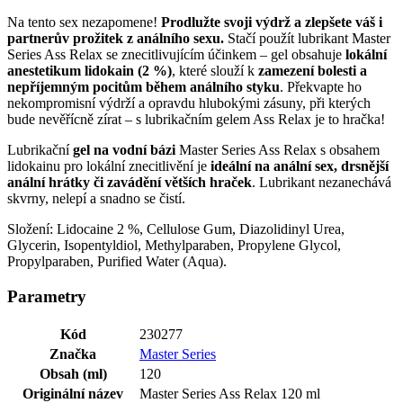
Na tento sex nezapomene!
Prodlužte svoji výdrž a zlepšete váš i
partnerův prožitek z análního sexu.
Stačí použít lubrikant Master
Series Ass Relax se znecitlivujícím účinkem – gel obsahuje
lokální
anestetikum lidokain (2 %)
, které slouží k
zamezení bolesti a
nepříjemným pocitům během análního styku
. Překvapte ho
nekompromisní výdrží a opravdu hlubokými zásuny, při kterých
bude nevěřícně zírat – s lubrikačním gelem Ass Relax je to hračka!
Lubrikační
gel na vodní bázi
Master Series Ass Relax s obsahem
lidokainu pro lokální znecitlivění je
ideální na anální sex, drsnější
anální hrátky či zavádění větších hraček
. Lubrikant nezanechává
skvrny, nelepí a snadno se čistí.
Složení: Lidocaine 2 %, Cellulose Gum, Diazolidinyl Urea,
Glycerin, Isopentyldiol, Methylparaben, Propylene Glycol,
Propylparaben, Purified Water (Aqua).
Parametry
Kód
230277
Značka
Master Series
Obsah (ml)
120
Originální název
Master Series Ass Relax 120 ml