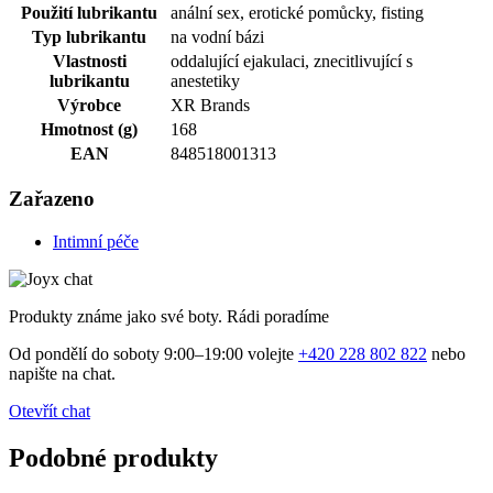
Použití lubrikantu
anální sex, erotické pomůcky, fisting
Typ lubrikantu
na vodní bázi
Vlastnosti
oddalující ejakulaci, znecitlivující s
lubrikantu
anestetiky
Výrobce
XR Brands
Hmotnost (g)
168
EAN
848518001313
Zařazeno
Intimní péče
Produkty známe jako své boty. Rádi poradíme
Od pondělí do soboty 9:00–19:00 volejte
+420 228 802 822
nebo
napište na chat.
Otevřít chat
Podobné produkty