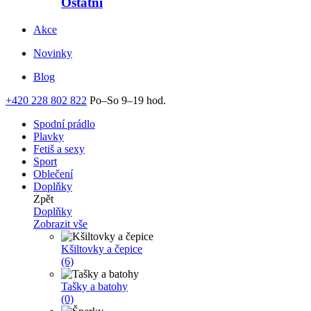
Ostatní
Akce
Novinky
Blog
+420 228 802 822
Po–So 9–19 hod.
Spodní prádlo
Plavky
Fetiš a sexy
Sport
Oblečení
Doplňky
Zpět
Doplňky
Zobrazit vše
Kšiltovky a čepice
(6)
Tašky a batohy
(0)