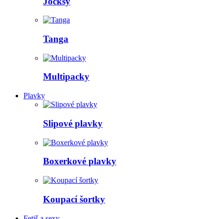
Jocksy
Tanga
Multipacky
Plavky
Slipové plavky
Boxerkové plavky
Koupací šortky
Fetiš a sexy