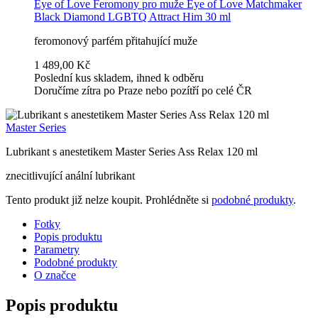
Eye of Love
Feromony pro muže Eye of Love Matchmaker
Black Diamond LGBTQ Attract Him 30 ml
feromonový parfém přitahující muže
1 489,00 Kč
Poslední kus skladem, ihned k odběru
Doručíme zítra po Praze nebo pozítří po celé ČR
Master Series
Lubrikant s anestetikem Master Series Ass Relax 120 ml
znecitlivující anální lubrikant
Tento produkt již nelze koupit. Prohlédněte si
podobné produkty
.
Fotky
Popis produktu
Parametry
Podobné produkty
O značce
Popis produktu