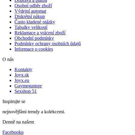
Doprava a platba
Osobní odběr zboží
Výdejní automat
Diskrétní nákup
Často kladené otázky
Tabulky velikostí
Reklamace a vrácení zboží
Obchodní podmínky
Podmínky ochrany osobních údajů
Informace o cookies
O nás
Kontakty
Joyx.sk
Joyx.eu
Gaymegastore
Sexshop 51
Inspirujte se
nejnovějšími trendy a kolekcemi.
Denně na našem
Facebooku