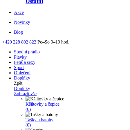
Ostatní
Akce
Novinky
Blog
+420 228 802 822
Po–So 9–19 hod.
Spodní prádlo
Plavky
Fetiš a sexy
Sport
Oblečení
Doplňky
Zpět
Doplňky
Zobrazit vše
Kšiltovky a čepice
(6)
Tašky a batohy
(0)