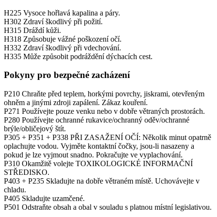
H225 Vysoce hořlavá kapalina a páry.
H302 Zdraví škodlivý při požití.
H315 Dráždí kůži.
H318 Způsobuje vážné poškození očí.
H332 Zdraví škodlivý při vdechování.
H335 Může způsobit podráždění dýchacích cest.
Pokyny pro bezpečné zacházení
P210 Chraňte před teplem, horkými povrchy, jiskrami, otevřeným
ohněm a jinými zdroji zapálení. Zákaz kouření.
P271 Používejte pouze venku nebo v dobře větraných prostorách.
P280 Používejte ochranné rukavice/ochranný oděv/ochranné
brýle/obličejový štít.
P305 + P351 + P338 PŘI ZASAŽENÍ OČÍ: Několik minut opatrně
oplachujte vodou. Vyjměte kontaktní čočky, jsou-li nasazeny a
pokud je lze vyjmout snadno. Pokračujte ve vyplachování.
P310 Okamžitě volejte TOXIKOLOGICKÉ INFORMAČNÍ
STŘEDISKO.
P403 + P235 Skladujte na dobře větraném místě. Uchovávejte v
chladu.
P405 Skladujte uzamčené.
P501 Odstraňte obsah a obal v souladu s platnou místní legislativou.