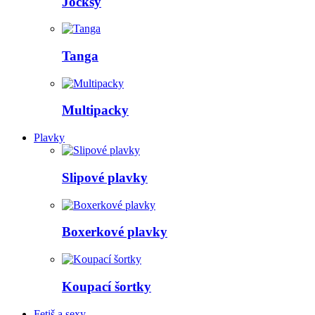
Jocksy
Tanga
Multipacky
Plavky
Slipové plavky
Boxerkové plavky
Koupací šortky
Fetiš a sexy