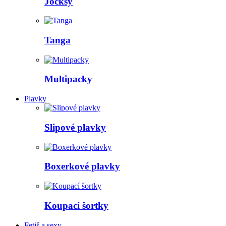
Jocksy
Tanga
Multipacky
Plavky
Slipové plavky
Boxerkové plavky
Koupací šortky
Fetiš a sexy