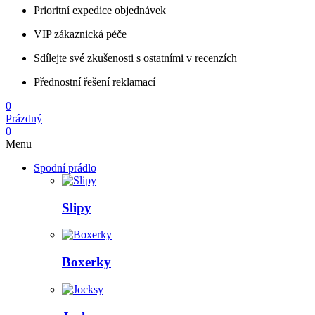
Prioritní expedice objednávek
VIP zákaznická péče
Sdílejte své zkušenosti s ostatními v recenzích
Přednostní řešení reklamací
0
Prázdný
0
Menu
Spodní prádlo
Slipy
Boxerky