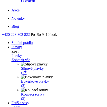
Ostatní
Akce
Novinky
Blog
+420 228 802 822
Po–So 9–19 hod.
Spodní prádlo
Plavky
Zpět
Plavky
Zobrazit vše
Slipové plavky
(17)
Boxerkové plavky
(3)
Koupací šortky
(5)
Fetiš a sexy