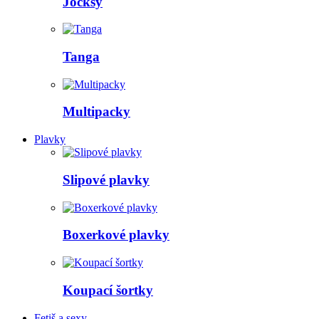
Jocksy
Tanga
Multipacky
Plavky
Slipové plavky
Boxerkové plavky
Koupací šortky
Fetiš a sexy