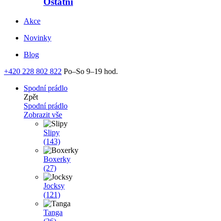
Ostatní
Akce
Novinky
Blog
+420 228 802 822
Po–So 9–19 hod.
Spodní prádlo
Zpět
Spodní prádlo
Zobrazit vše
Slipy
(143)
Boxerky
(27)
Jocksy
(121)
Tanga