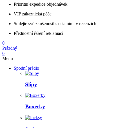
Prioritní expedice objednávek
VIP zákaznická péče
Sdílejte své zkušenosti s ostatními v recenzích
Přednostní řešení reklamací
0
Prázdný
0
Menu
Spodní prádlo
Slipy
Boxerky