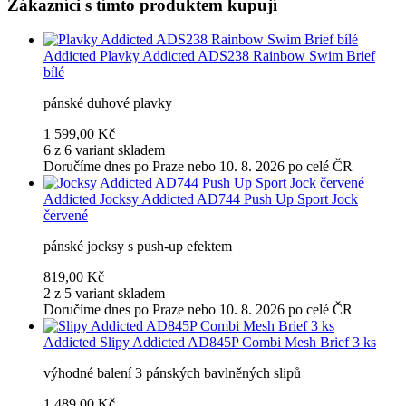
Zákazníci s tímto produktem kupují
Addicted
Plavky Addicted ADS238 Rainbow Swim Brief
bílé
pánské duhové plavky
1 599,00 Kč
6 z 6 variant skladem
Doručíme dnes po Praze nebo 10. 8. 2026 po celé ČR
Addicted
Jocksy Addicted AD744 Push Up Sport Jock
červené
pánské jocksy s push-up efektem
819,00 Kč
2 z 5 variant skladem
Doručíme dnes po Praze nebo 10. 8. 2026 po celé ČR
Addicted
Slipy Addicted AD845P Combi Mesh Brief 3 ks
výhodné balení 3 pánských bavlněných slipů
1 489,00 Kč