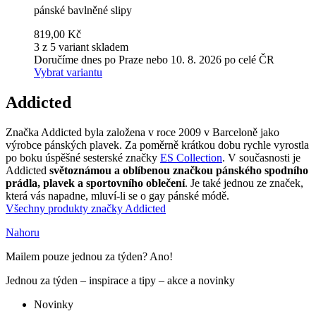
pánské bavlněné slipy
819,00 Kč
3 z 5 variant skladem
Doručíme dnes po Praze nebo 10. 8. 2026 po celé ČR
Vybrat variantu
Addicted
Značka Addicted byla založena v roce 2009 v Barceloně jako
výrobce pánských plavek. Za poměrně krátkou dobu rychle vyrostla
po boku úspěšné sesterské značky
ES Collection
. V současnosti je
Addicted
světoznámou a oblíbenou značkou pánského spodního
prádla, plavek a sportovního oblečení
. Je také jednou ze značek,
která vás napadne, mluví-li se o gay pánské módě.
Všechny produkty značky Addicted
Nahoru
Mailem pouze jednou za týden? Ano!
Jednou za týden – inspirace a tipy – akce a novinky
Novinky