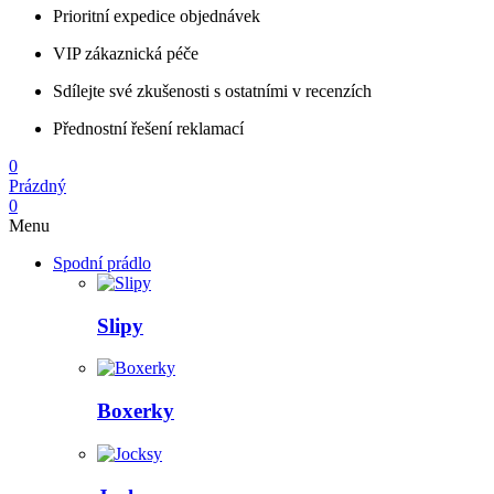
Prioritní expedice objednávek
VIP zákaznická péče
Sdílejte své zkušenosti s ostatními v recenzích
Přednostní řešení reklamací
0
Prázdný
0
Menu
Spodní prádlo
Slipy
Boxerky