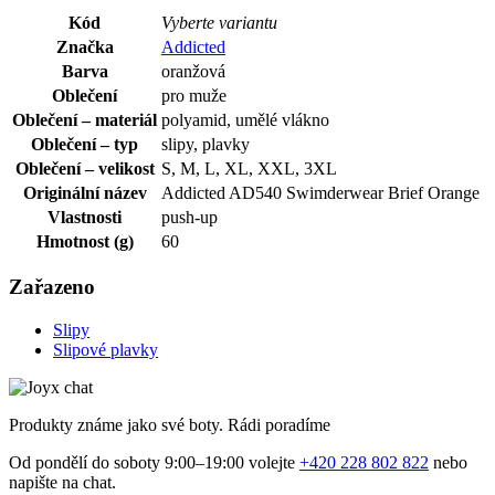
Kód
Vyberte variantu
Značka
Addicted
Barva
oranžová
Oblečení
pro muže
Oblečení – materiál
polyamid, umělé vlákno
Oblečení – typ
slipy, plavky
Oblečení – velikost
S, M, L, XL, XXL, 3XL
Originální název
Addicted AD540 Swimderwear Brief Orange
Vlastnosti
push-up
Hmotnost (g)
60
Zařazeno
Slipy
Slipové plavky
Produkty známe jako své boty. Rádi poradíme
Od pondělí do soboty 9:00–19:00 volejte
+420 228 802 822
nebo
napište na chat.