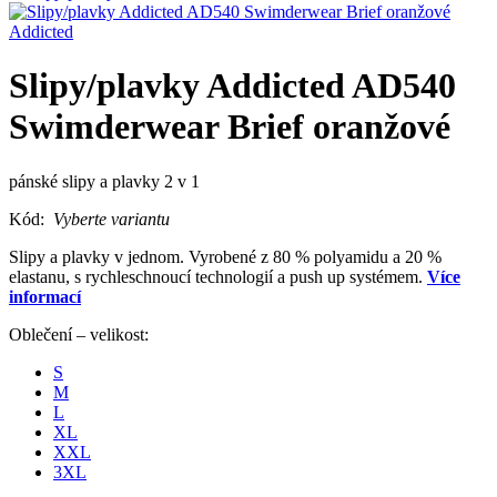
Addicted
Slipy/plavky Addicted AD540
Swimderwear Brief oranžové
pánské slipy a plavky 2 v 1
Kód:
Vyberte variantu
Slipy a plavky v jednom. Vyrobené z 80 % polyamidu a 20 %
elastanu, s rychleschnoucí technologií a push up systémem.
Více
informací
Oblečení – velikost:
S
M
L
XL
XXL
3XL