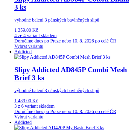
3 ks
výhodné balení 3 pánských bavlněných slipů
1 359,00 Kč
4 ze 4 variant skladem
Doručíme dnes po Praze nebo 10. 8. 2026 po celé ČR
Vybrat variantu
Addicted
Slipy Addicted AD845P Combi Mesh
Brief 3 ks
výhodné balení 3 pánských bavlněných slipů
1 489,00 Kč
3 z 6 variant skladem
Doručíme dnes po Praze nebo 10. 8. 2026 po celé ČR
Vybrat variantu
Addicted