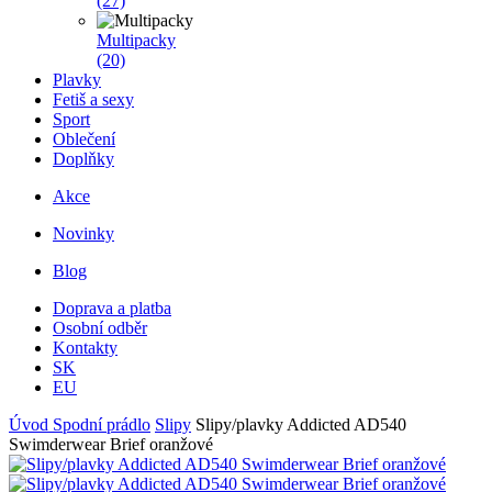
(27)
Multipacky
(20)
Plavky
Fetiš a sexy
Sport
Oblečení
Doplňky
Akce
Novinky
Blog
Doprava a platba
Osobní odběr
Kontakty
SK
EU
Úvod
Spodní prádlo
Slipy
Slipy/plavky Addicted AD540
Swimderwear Brief oranžové