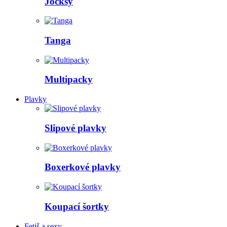
Jocksy
Tanga
Multipacky
Plavky
Slipové plavky
Boxerkové plavky
Koupací šortky
Fetiš a sexy